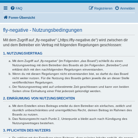
FAQ
Registrieren
Anmelden
Foren-Übersicht
fly-negative - Nutzungsbedingungen
Mit dem Zugriff auf „fly-negative“ („https://fly-negative.de“) wird zwischen dir
und dem Betreiber ein Vertrag mit folgenden Regelungen geschlossen:
1. NUTZUNGSVERTRAG
Mit dem Zugriff auf „fly-negative“ (im Folgenden „das Board“) schließt du einen
Nutzungsvertrag mit dem Betreiber des Boards ab (im Folgenden „Betreiber“) und
erklärst dich mit den nachfolgenden Regelungen einverstanden.
Wenn du mit diesen Regelungen nicht einverstanden bist, so darfst du das Board
nicht weiter nutzen. Für die Nutzung des Boards gelten jeweils die an dieser Stelle
veröffentlichten Regelungen.
Der Nutzungsvertrag wird auf unbestimmte Zeit geschlossen und kann von beiden
Seiten ohne Einhaltung einer Frist jederzeit gekündigt werden.
2. EINRÄUMUNG VON NUTZUNGSRECHTEN
Mit dem Erstellen eines Beitrags erteilst du dem Betreiber ein einfaches, zeitlich und
räumlich unbeschränktes und unentgeltliches Recht, deinen Beitrag im Rahmen des
Boards zu nutzen.
Das Nutzungsrecht nach Punkt 2, Unterpunkt a bleibt auch nach Kündigung des
Nutzungsvertrages bestehen.
3. PFLICHTEN DES NUTZERS
Du erklärst mit der Erstellung eines Beitrags, dass er keine Inhalte enthält, die gegen