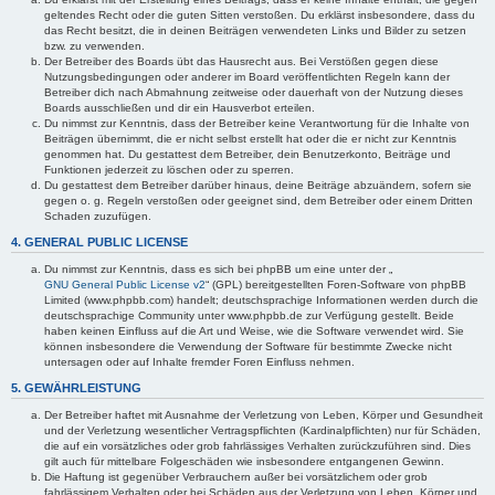
geltendes Recht oder die guten Sitten verstoßen. Du erklärst insbesondere, dass du
das Recht besitzt, die in deinen Beiträgen verwendeten Links und Bilder zu setzen
bzw. zu verwenden.
Der Betreiber des Boards übt das Hausrecht aus. Bei Verstößen gegen diese
Nutzungsbedingungen oder anderer im Board veröffentlichten Regeln kann der
Betreiber dich nach Abmahnung zeitweise oder dauerhaft von der Nutzung dieses
Boards ausschließen und dir ein Hausverbot erteilen.
Du nimmst zur Kenntnis, dass der Betreiber keine Verantwortung für die Inhalte von
Beiträgen übernimmt, die er nicht selbst erstellt hat oder die er nicht zur Kenntnis
genommen hat. Du gestattest dem Betreiber, dein Benutzerkonto, Beiträge und
Funktionen jederzeit zu löschen oder zu sperren.
Du gestattest dem Betreiber darüber hinaus, deine Beiträge abzuändern, sofern sie
gegen o. g. Regeln verstoßen oder geeignet sind, dem Betreiber oder einem Dritten
Schaden zuzufügen.
4. GENERAL PUBLIC LICENSE
Du nimmst zur Kenntnis, dass es sich bei phpBB um eine unter der „
GNU General Public License v2
“ (GPL) bereitgestellten Foren-Software von phpBB
Limited (www.phpbb.com) handelt; deutschsprachige Informationen werden durch die
deutschsprachige Community unter www.phpbb.de zur Verfügung gestellt. Beide
haben keinen Einfluss auf die Art und Weise, wie die Software verwendet wird. Sie
können insbesondere die Verwendung der Software für bestimmte Zwecke nicht
untersagen oder auf Inhalte fremder Foren Einfluss nehmen.
5. GEWÄHRLEISTUNG
Der Betreiber haftet mit Ausnahme der Verletzung von Leben, Körper und Gesundheit
und der Verletzung wesentlicher Vertragspflichten (Kardinalpflichten) nur für Schäden,
die auf ein vorsätzliches oder grob fahrlässiges Verhalten zurückzuführen sind. Dies
gilt auch für mittelbare Folgeschäden wie insbesondere entgangenen Gewinn.
Die Haftung ist gegenüber Verbrauchern außer bei vorsätzlichem oder grob
fahrlässigem Verhalten oder bei Schäden aus der Verletzung von Leben, Körper und