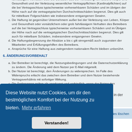
Gesundheit und der Verletzung wesentlicher Vertragspflichten (Kardinalpflichten) auf
die bei Vertragsschluss typischerweise vorhersehbaren Schäden und im übrigen der
Höhe nach auf die vertragstypischen Durchschnittsschäden begrenzt. Dies gilt auch
für mittelbare Folgeschäden wie insbesondere entgangenen Gewinn.
Die Haftung ist gegenüber Unternehmern außer bei der Verletzung von Leben, Körper
und Gesundheit oder vorsätzlichem oder grob fahrlässigem Verhalten des Betreibers
auf die bei Vertragsschluss typischerweise vorhersehbaren Schäden und im Übrigen
der Höhe nach auf die vertragstypischen Durchschnittsschäden begrenzt. Dies gilt
auch für mittelbare Schäden, insbesondere entgangenen Gewinn.
Die Haftungsbegrenzung der Absätze a bis c gilt sinngemäß auch zugunsten der
Mitarbeiter und Erfüllungsgehilfen des Betreibers.
Ansprüche für eine Haftung aus zwingendem nationalem Recht bleiben unberührt.
6. ÄNDERUNGSVORBEHALT
Der Betreiber ist berechtigt, die Nutzungsbedingungen und die Datenschutzerklärung
zu ändern. Die Änderung wird dem Nutzer per E-Mail mitgeteilt.
Der Nutzer ist berechtigt, den Änderungen zu widersprechen. Im Falle des
Widerspruchs erlischt das zwischen dem Betreiber und dem Nutzer bestehende
Vertragsverhältnis mit sofortiger Wirkung.
Die Änderungen gelten als anerkannt und verbindlich, wenn der Nutzer den
Änderungen zugestimmt hat.
Diese Website nutzt Cookies, um dir den
Informationen über den Umgang mit deinen persönlichen Daten sind in der
bestmöglichen Komfort bei der Nutzung zu
Datenschutzerklärung enthalten.
bieten.
Mehr erfahren
Foren-Übersicht
Kontakt
Alle Cookies löschen
Powered by
phpBB
® Forum Software © phpBB Limited
Verstanden!
Deutsche Übersetzung durch
phpBB.de