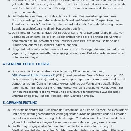
geltendes Recht oder die guten Sitten verstoßen. Du erklärst insbesondere, dass du
das Recht besitzt, die in deinen Beiträgen verwendeten Links und Bilder zu setzen
bzw. zu verwenden.
Der Betreiber des Boards übt das Hausrecht aus. Bei Verstößen gegen diese
Nutzungsbedingungen oder anderer im Board veröffentlichten Regeln kann der
Betreiber dich nach Abmahnung zeitweise oder dauerhaft von der Nutzung dieses
Boards ausschließen und dir ein Hausverbot erteilen.
Du nimmst zur Kenntnis, dass der Betreiber keine Verantwortung für die Inhalte von
Beiträgen übernimmt, die er nicht selbst erstellt hat oder die er nicht zur Kenntnis
genommen hat. Du gestattest dem Betreiber, dein Benutzerkonto, Beiträge und
Funktionen jederzeit zu löschen oder zu sperren.
Du gestattest dem Betreiber darüber hinaus, deine Beiträge abzuändern, sofern sie
gegen o. g. Regeln verstoßen oder geeignet sind, dem Betreiber oder einem Dritten
Schaden zuzufügen.
4. GENERAL PUBLIC LICENSE
Du nimmst zur Kenntnis, dass es sich bei phpBB um eine unter der „
GNU General Public License v2
“ (GPL) bereitgestellten Foren-Software von phpBB
Limited (www.phpbb.com) handelt; deutschsprachige Informationen werden durch die
deutschsprachige Community unter www.phpbb.de zur Verfügung gestellt. Beide
haben keinen Einfluss auf die Art und Weise, wie die Software verwendet wird. Sie
können insbesondere die Verwendung der Software für bestimmte Zwecke nicht
untersagen oder auf Inhalte fremder Foren Einfluss nehmen.
5. GEWÄHRLEISTUNG
Der Betreiber haftet mit Ausnahme der Verletzung von Leben, Körper und Gesundheit
und der Verletzung wesentlicher Vertragspflichten (Kardinalpflichten) nur für Schäden,
die auf ein vorsätzliches oder grob fahrlässiges Verhalten zurückzuführen sind. Dies
gilt auch für mittelbare Folgeschäden wie insbesondere entgangenen Gewinn.
Die Haftung ist gegenüber Verbrauchern außer bei vorsätzlichem oder grob
fahrlässigem Verhalten oder bei Schäden aus der Verletzung von Leben, Körper und