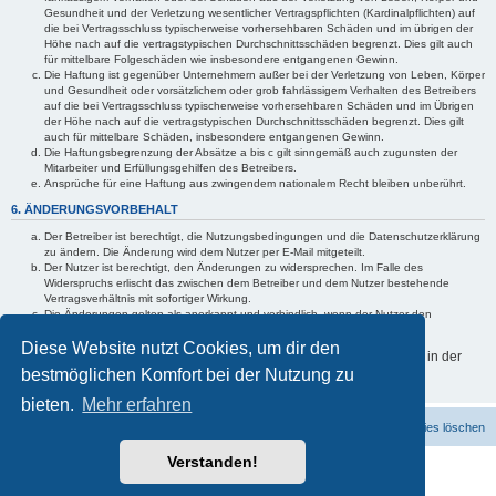
Gesundheit und der Verletzung wesentlicher Vertragspflichten (Kardinalpflichten) auf
die bei Vertragsschluss typischerweise vorhersehbaren Schäden und im übrigen der
Höhe nach auf die vertragstypischen Durchschnittsschäden begrenzt. Dies gilt auch
für mittelbare Folgeschäden wie insbesondere entgangenen Gewinn.
Die Haftung ist gegenüber Unternehmern außer bei der Verletzung von Leben, Körper
und Gesundheit oder vorsätzlichem oder grob fahrlässigem Verhalten des Betreibers
auf die bei Vertragsschluss typischerweise vorhersehbaren Schäden und im Übrigen
der Höhe nach auf die vertragstypischen Durchschnittsschäden begrenzt. Dies gilt
auch für mittelbare Schäden, insbesondere entgangenen Gewinn.
Die Haftungsbegrenzung der Absätze a bis c gilt sinngemäß auch zugunsten der
Mitarbeiter und Erfüllungsgehilfen des Betreibers.
Ansprüche für eine Haftung aus zwingendem nationalem Recht bleiben unberührt.
6. ÄNDERUNGSVORBEHALT
Der Betreiber ist berechtigt, die Nutzungsbedingungen und die Datenschutzerklärung
zu ändern. Die Änderung wird dem Nutzer per E-Mail mitgeteilt.
Der Nutzer ist berechtigt, den Änderungen zu widersprechen. Im Falle des
Widerspruchs erlischt das zwischen dem Betreiber und dem Nutzer bestehende
Vertragsverhältnis mit sofortiger Wirkung.
Die Änderungen gelten als anerkannt und verbindlich, wenn der Nutzer den
Änderungen zugestimmt hat.
Diese Website nutzt Cookies, um dir den
Informationen über den Umgang mit deinen persönlichen Daten sind in der
bestmöglichen Komfort bei der Nutzung zu
Datenschutzerklärung enthalten.
bieten.
Mehr erfahren
Foren-Übersicht
Kontakt
Alle Cookies löschen
Powered by
phpBB
® Forum Software © phpBB Limited
Verstanden!
Deutsche Übersetzung durch
phpBB.de