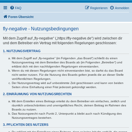
FAQ
Registrieren
Anmelden
Foren-Übersicht
fly-negative - Nutzungsbedingungen
Mit dem Zugriff auf „fly-negative“ („https://fly-negative.de“) wird zwischen dir
und dem Betreiber ein Vertrag mit folgenden Regelungen geschlossen:
1. NUTZUNGSVERTRAG
Mit dem Zugriff auf „fly-negative“ (im Folgenden „das Board“) schließt du einen
Nutzungsvertrag mit dem Betreiber des Boards ab (im Folgenden „Betreiber“) und
erklärst dich mit den nachfolgenden Regelungen einverstanden.
Wenn du mit diesen Regelungen nicht einverstanden bist, so darfst du das Board
nicht weiter nutzen. Für die Nutzung des Boards gelten jeweils die an dieser Stelle
veröffentlichten Regelungen.
Der Nutzungsvertrag wird auf unbestimmte Zeit geschlossen und kann von beiden
Seiten ohne Einhaltung einer Frist jederzeit gekündigt werden.
2. EINRÄUMUNG VON NUTZUNGSRECHTEN
Mit dem Erstellen eines Beitrags erteilst du dem Betreiber ein einfaches, zeitlich und
räumlich unbeschränktes und unentgeltliches Recht, deinen Beitrag im Rahmen des
Boards zu nutzen.
Das Nutzungsrecht nach Punkt 2, Unterpunkt a bleibt auch nach Kündigung des
Nutzungsvertrages bestehen.
3. PFLICHTEN DES NUTZERS
Du erklärst mit der Erstellung eines Beitrags, dass er keine Inhalte enthält, die gegen