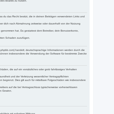
n des Boards zu nutzen.
dass du das Recht besitzt, die in deinen Beiträgen verwendeten Links und
iber dich nach Abmahnung zeitweise oder dauerhaft von der Nutzung
tnis genommen hat. Du gestattest dem Betreiber, dein Benutzerkonto,
ritten Schaden zuzufügen.
w.phpbb.com) handelt; deutschsprachige Informationen werden durch die
e können insbesondere die Verwendung der Software für bestimmte Zwecke
häden, die auf ein vorsätzliches oder grob fahrlässiges Verhalten
undheit und der Verletzung wesentlicher Vertragspflichten
n begrenzt. Dies gilt auch für mittelbare Folgeschäden wie insbesondere
eibers auf die bei Vertragsschluss typischerweise vorhersehbaren
en Gewinn.
ältnis mit sofortiger Wirkung.