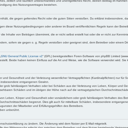
faches, zeitlich und räumlich unbeschränktes und unentgeltliches Recht, deinen Beitrag im Rahme
Kündigung des Nutzungsvertrages bestehen.
e enthält, die gegen geltendes Recht oder die guten Sitten verstoßen. Du erklärst insbesondere, 
egen diese Nutzungsbedingungen oder anderer im Board veröffentlichten Regeln kann der Betre
die Inhalte von Beiträgen übernimmt, die er nicht selbst erstellt hat oder die er nicht zur Kenn
ndern, sofern sie gegen o. g. Regeln verstoßen oder geeignet sind, dem Betreiber oder einem D
„
GNU General Public License v2
“ (GPL) bereitgestellten Foren-Software von phpBB Limited (ww
ellt. Beide haben keinen Einfluss auf die Art und Weise, wie die Software verwendet wird. Si
 und Gesundheit und der Verletzung wesentlicher Vertragspflichten (Kardinalpflichten) nur für Sc
wie insbesondere entgangenen Gewinn.
der grob fahrlässigem Verhalten oder bei Schäden aus der Verletzung von Leben, Körper und Ges
rhersehbaren Schäden und im übrigen der Höhe nach auf die vertragstypischen Durchschnittsschäde
von Leben, Körper und Gesundheit oder vorsätzlichem oder grob fahrlässigem Verhalten des Betr
Durchschnittsschäden begrenzt. Dies gilt auch für mittelbare Schäden, insbesondere entgangen
gunsten der Mitarbeiter und Erfüllungsgehilfen des Betreibers.
ben unberührt.
enschutzerklärung zu ändern. Die Änderung wird dem Nutzer per E-Mail mitgeteilt.
lle des Widerspruchs erlischt das zwischen dem Betreiber und dem Nutzer bestehende Vertragsverh