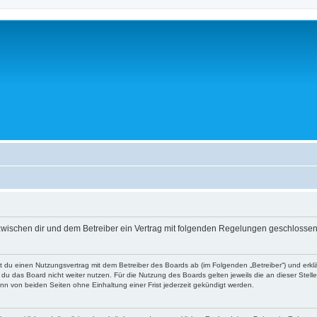
wird zwischen dir und dem Betreiber ein Vertrag mit folgenden Regelungen geschlossen
ießt du einen Nutzungsvertrag mit dem Betreiber des Boards ab (im Folgenden „Betreiber“) und er
du das Board nicht weiter nutzen. Für die Nutzung des Boards gelten jeweils die an dieser Stell
n von beiden Seiten ohne Einhaltung einer Frist jederzeit gekündigt werden.