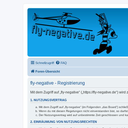
Schnellzugriff
FAQ
Foren-Übersicht
fly-negative - Registrierung
Mit dem Zugriff auf „fly-negative“ („https://fly-negative.de“) 
1. NUTZUNGSVERTRAG
Mit dem Zugriff auf „fly-negative“ (im Folgenden „das Board“) schl
Wenn du mit diesen Regelungen nicht einverstanden bist, so darfst 
Der Nutzungsvertrag wird auf unbestimmte Zeit geschlossen und kan
2. EINRÄUMUNG VON NUTZUNGSRECHTEN