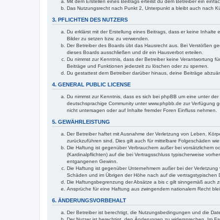
Mit dem Erstellen eines Beitrags erteilst du dem Betreiber ein ein
Das Nutzungsrecht nach Punkt 2, Unterpunkt a bleibt auch nach 
3. PFLICHTEN DES NUTZERS
Du erklärst mit der Erstellung eines Beitrags, dass er keine Inhalt
Bilder zu setzen bzw. zu verwenden.
Der Betreiber des Boards übt das Hausrecht aus. Bei Verstößen g
dieses Boards ausschließen und dir ein Hausverbot erteilen.
Du nimmst zur Kenntnis, dass der Betreiber keine Verantwortung für 
Beiträge und Funktionen jederzeit zu löschen oder zu sperren.
Du gestattest dem Betreiber darüber hinaus, deine Beiträge abzuä
4. GENERAL PUBLIC LICENSE
Du nimmst zur Kenntnis, dass es sich bei phpBB um eine unter der 
deutschsprachige Community unter www.phpbb.de zur Verfügung gest
nicht untersagen oder auf Inhalte fremder Foren Einfluss nehmen.
5. GEWÄHRLEISTUNG
Der Betreiber haftet mit Ausnahme der Verletzung von Leben, Körper
zurückzuführen sind. Dies gilt auch für mittelbare Folgeschäden 
Die Haftung ist gegenüber Verbrauchern außer bei vorsätzlichem o
(Kardinalpflichten) auf die bei Vertragsschluss typischerweise vo
entgangenen Gewinn.
Die Haftung ist gegenüber Unternehmern außer bei der Verletzung 
Schäden und im Übrigen der Höhe nach auf die vertragstypischen 
Die Haftungsbegrenzung der Absätze a bis c gilt sinngemäß auch zu
Ansprüche für eine Haftung aus zwingendem nationalem Recht blei
6. ÄNDERUNGSVORBEHALT
Der Betreiber ist berechtigt, die Nutzungsbedingungen und die Dat
Der Nutzer ist berechtigt, den Änderungen zu widersprechen. Im Fa