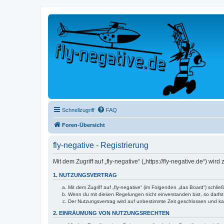
Schnellzugriff
FAQ
Foren-Übersicht
fly-negative - Registrierung
Mit dem Zugriff auf „fly-negative“ („https://fly-negative.de“) 
1. NUTZUNGSVERTRAG
Mit dem Zugriff auf „fly-negative“ (im Folgenden „das Board“) schl
Wenn du mit diesen Regelungen nicht einverstanden bist, so darfst 
Der Nutzungsvertrag wird auf unbestimmte Zeit geschlossen und kan
2. EINRÄUMUNG VON NUTZUNGSRECHTEN