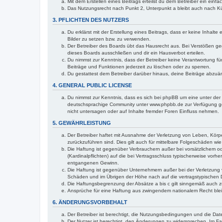
Mit dem Erstellen eines Beitrags erteilst du dem Betreiber ein ein
Das Nutzungsrecht nach Punkt 2, Unterpunkt a bleibt auch nach 
3. PFLICHTEN DES NUTZERS
Du erklärst mit der Erstellung eines Beitrags, dass er keine Inhalt
Bilder zu setzen bzw. zu verwenden.
Der Betreiber des Boards übt das Hausrecht aus. Bei Verstößen g
dieses Boards ausschließen und dir ein Hausverbot erteilen.
Du nimmst zur Kenntnis, dass der Betreiber keine Verantwortung für 
Beiträge und Funktionen jederzeit zu löschen oder zu sperren.
Du gestattest dem Betreiber darüber hinaus, deine Beiträge abzuä
4. GENERAL PUBLIC LICENSE
Du nimmst zur Kenntnis, dass es sich bei phpBB um eine unter der 
deutschsprachige Community unter www.phpbb.de zur Verfügung gest
nicht untersagen oder auf Inhalte fremder Foren Einfluss nehmen.
5. GEWÄHRLEISTUNG
Der Betreiber haftet mit Ausnahme der Verletzung von Leben, Körper
zurückzuführen sind. Dies gilt auch für mittelbare Folgeschäden 
Die Haftung ist gegenüber Verbrauchern außer bei vorsätzlichem o
(Kardinalpflichten) auf die bei Vertragsschluss typischerweise vo
entgangenen Gewinn.
Die Haftung ist gegenüber Unternehmern außer bei der Verletzung 
Schäden und im Übrigen der Höhe nach auf die vertragstypischen 
Die Haftungsbegrenzung der Absätze a bis c gilt sinngemäß auch zu
Ansprüche für eine Haftung aus zwingendem nationalem Recht blei
6. ÄNDERUNGSVORBEHALT
Der Betreiber ist berechtigt, die Nutzungsbedingungen und die Dat
Der Nutzer ist berechtigt, den Änderungen zu widersprechen. Im Fa