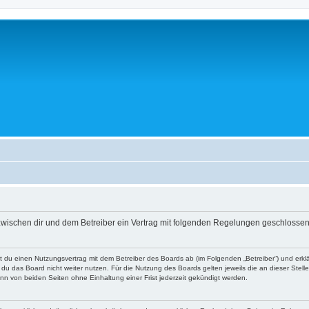
wird zwischen dir und dem Betreiber ein Vertrag mit folgenden Regelungen geschlossen
ießt du einen Nutzungsvertrag mit dem Betreiber des Boards ab (im Folgenden „Betreiber“) und er
du das Board nicht weiter nutzen. Für die Nutzung des Boards gelten jeweils die an dieser Stell
n von beiden Seiten ohne Einhaltung einer Frist jederzeit gekündigt werden.