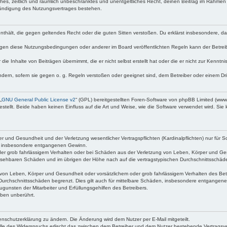
faches, zeitlich und räumlich unbeschränktes und unentgeltliches Recht, deinen Beitrag im Rahme
Kündigung des Nutzungsvertrages bestehen.
e enthält, die gegen geltendes Recht oder die guten Sitten verstoßen. Du erklärst insbesondere, 
egen diese Nutzungsbedingungen oder anderer im Board veröffentlichten Regeln kann der Betre
die Inhalte von Beiträgen übernimmt, die er nicht selbst erstellt hat oder die er nicht zur Kenn
ndern, sofern sie gegen o. g. Regeln verstoßen oder geeignet sind, dem Betreiber oder einem D
„
GNU General Public License v2
“ (GPL) bereitgestellten Foren-Software von phpBB Limited (ww
ellt. Beide haben keinen Einfluss auf die Art und Weise, wie die Software verwendet wird. Si
 und Gesundheit und der Verletzung wesentlicher Vertragspflichten (Kardinalpflichten) nur für Sc
wie insbesondere entgangenen Gewinn.
der grob fahrlässigem Verhalten oder bei Schäden aus der Verletzung von Leben, Körper und Ges
rhersehbaren Schäden und im übrigen der Höhe nach auf die vertragstypischen Durchschnittsschäde
von Leben, Körper und Gesundheit oder vorsätzlichem oder grob fahrlässigem Verhalten des Betr
Durchschnittsschäden begrenzt. Dies gilt auch für mittelbare Schäden, insbesondere entgangen
gunsten der Mitarbeiter und Erfüllungsgehilfen des Betreibers.
ben unberührt.
enschutzerklärung zu ändern. Die Änderung wird dem Nutzer per E-Mail mitgeteilt.
lle des Widerspruchs erlischt das zwischen dem Betreiber und dem Nutzer bestehende Vertragsverh