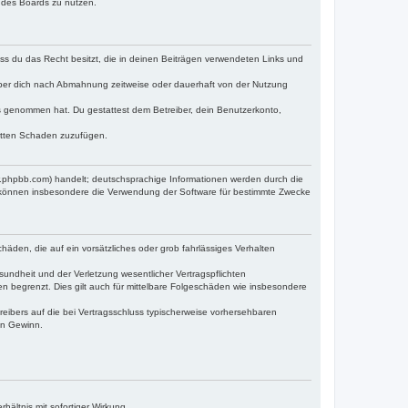
n des Boards zu nutzen.
dass du das Recht besitzt, die in deinen Beiträgen verwendeten Links und
iber dich nach Abmahnung zeitweise oder dauerhaft von der Nutzung
tnis genommen hat. Du gestattest dem Betreiber, dein Benutzerkonto,
ritten Schaden zuzufügen.
w.phpbb.com) handelt; deutschsprachige Informationen werden durch die
e können insbesondere die Verwendung der Software für bestimmte Zwecke
häden, die auf ein vorsätzliches oder grob fahrlässiges Verhalten
undheit und der Verletzung wesentlicher Vertragspflichten
n begrenzt. Dies gilt auch für mittelbare Folgeschäden wie insbesondere
eibers auf die bei Vertragsschluss typischerweise vorhersehbaren
en Gewinn.
ältnis mit sofortiger Wirkung.