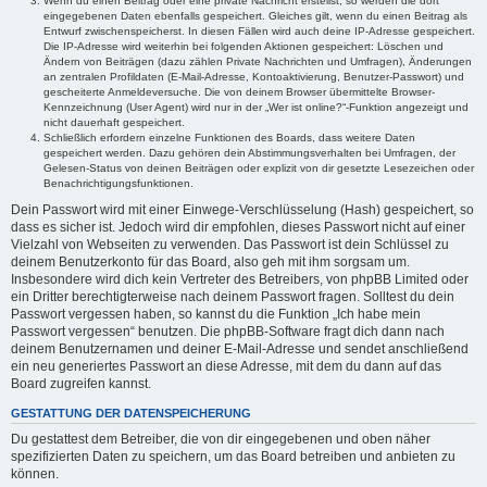
Wenn du einen Beitrag oder eine private Nachricht erstellst, so werden die dort
eingegebenen Daten ebenfalls gespeichert. Gleiches gilt, wenn du einen Beitrag als
Entwurf zwischenspeicherst. In diesen Fällen wird auch deine IP-Adresse gespeichert.
Die IP-Adresse wird weiterhin bei folgenden Aktionen gespeichert: Löschen und
Ändern von Beiträgen (dazu zählen Private Nachrichten und Umfragen), Änderungen
an zentralen Profildaten (E-Mail-Adresse, Kontoaktivierung, Benutzer-Passwort) und
gescheiterte Anmeldeversuche. Die von deinem Browser übermittelte Browser-
Kennzeichnung (User Agent) wird nur in der „Wer ist online?“-Funktion angezeigt und
nicht dauerhaft gespeichert.
Schließlich erfordern einzelne Funktionen des Boards, dass weitere Daten
gespeichert werden. Dazu gehören dein Abstimmungsverhalten bei Umfragen, der
Gelesen-Status von deinen Beiträgen oder explizit von dir gesetzte Lesezeichen oder
Benachrichtigungsfunktionen.
Dein Passwort wird mit einer Einwege-Verschlüsselung (Hash) gespeichert, so
dass es sicher ist. Jedoch wird dir empfohlen, dieses Passwort nicht auf einer
Vielzahl von Webseiten zu verwenden. Das Passwort ist dein Schlüssel zu
deinem Benutzerkonto für das Board, also geh mit ihm sorgsam um.
Insbesondere wird dich kein Vertreter des Betreibers, von phpBB Limited oder
ein Dritter berechtigterweise nach deinem Passwort fragen. Solltest du dein
Passwort vergessen haben, so kannst du die Funktion „Ich habe mein
Passwort vergessen“ benutzen. Die phpBB-Software fragt dich dann nach
deinem Benutzernamen und deiner E-Mail-Adresse und sendet anschließend
ein neu generiertes Passwort an diese Adresse, mit dem du dann auf das
Board zugreifen kannst.
GESTATTUNG DER DATENSPEICHERUNG
Du gestattest dem Betreiber, die von dir eingegebenen und oben näher
spezifizierten Daten zu speichern, um das Board betreiben und anbieten zu
können.