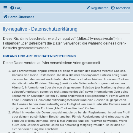
FAQ
Registrieren
Anmelden
Foren-Übersicht
fly-negative - Datenschutzerklärung
Diese Richtlinie beschreibt, wie „fly-negative“ („https://fly-negative.de“) (im
Folgenden „der Betreiber“) die Daten verwendet, die während deines Foren-
Besuchs gesammelt werden.
UMFANG UND ART DER DATENSPEICHERUNG
Deine Daten werden auf vier verschiedene Arten gesammelt:
Die Forensoftware phpBB erstellt bei deinem Besuch des Boards mehrere Cookies.
Cookies sind kleine Textdateien, die dein Browser als temporäre Dateien ablegt und
die zwischen den einzelnen Aufrufen des Boards erhalten bleiben. In diesen Cookies
sind die aktuelle ID deiner Sitzung (damit dir alle Seitenaufrufe zugeordnet werden
können), Informationen über die von dir gelesenen Beiträge (zur Markierung dieser als
gelesen/ungelesen; sofern du nicht angemeldet bist) sowie Informationen über deine
Teilnahme an Umfragen (sofern du nicht angemeldet bist) gespeichert. Ferner werden
deine Benutzer-ID, ein Authentifizierungsschlüssel und eine Session-ID gespeichert.
Die Cookies haben standardmäßig eine Gültigkeit von einem Jahr. Alle Cookies kannst
du jederzeit über die Funktion „Alle Cookies löschen“ löschen.
Weiterhin werden die Daten gespeichert, die du bei der Registrierung, in deinem Profil
oder deinem persönlichem Bereich angibst. Für die Registrierung sind mindestens ein
eindeutiger Benutzername, eine E-Mail-Adresse und ein Passwort notwendig. Wenn
durch den Betreiber weitere Daten als notwendig festgelegt wurden, so ist dies für
dich vor deren Eingabe ersichtlich.