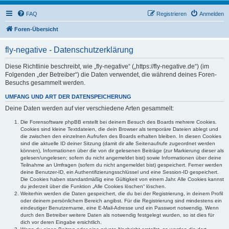
FAQ
Registrieren
Anmelden
Foren-Übersicht
fly-negative - Datenschutzerklärung
Diese Richtlinie beschreibt, wie „fly-negative“ („https://fly-negative.de“) (im
Folgenden „der Betreiber“) die Daten verwendet, die während deines Foren-
Besuchs gesammelt werden.
UMFANG UND ART DER DATENSPEICHERUNG
Deine Daten werden auf vier verschiedene Arten gesammelt:
Die Forensoftware phpBB erstellt bei deinem Besuch des Boards mehrere Cookies.
Cookies sind kleine Textdateien, die dein Browser als temporäre Dateien ablegt und
die zwischen den einzelnen Aufrufen des Boards erhalten bleiben. In diesen Cookies
sind die aktuelle ID deiner Sitzung (damit dir alle Seitenaufrufe zugeordnet werden
können), Informationen über die von dir gelesenen Beiträge (zur Markierung dieser als
gelesen/ungelesen; sofern du nicht angemeldet bist) sowie Informationen über deine
Teilnahme an Umfragen (sofern du nicht angemeldet bist) gespeichert. Ferner werden
deine Benutzer-ID, ein Authentifizierungsschlüssel und eine Session-ID gespeichert.
Die Cookies haben standardmäßig eine Gültigkeit von einem Jahr. Alle Cookies kannst
du jederzeit über die Funktion „Alle Cookies löschen“ löschen.
Weiterhin werden die Daten gespeichert, die du bei der Registrierung, in deinem Profil
oder deinem persönlichem Bereich angibst. Für die Registrierung sind mindestens ein
eindeutiger Benutzername, eine E-Mail-Adresse und ein Passwort notwendig. Wenn
durch den Betreiber weitere Daten als notwendig festgelegt wurden, so ist dies für
dich vor deren Eingabe ersichtlich.