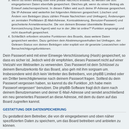
Wenn du einen Beitrag oder eine private Nachricht erstellst, so werden die dort
eingegebenen Daten ebenfalls gespeichert. Gleiches gilt, wenn du einen Beitrag als
Entwurf zwischenspeicherst. In diesen Fällen wird auch deine IP-Adresse gespeichert.
Die IP-Adresse wird weiterhin bei folgenden Aktionen gespeichert: Löschen und
Ändern von Beiträgen (dazu zählen Private Nachrichten und Umfragen), Änderungen
an zentralen Profildaten (E-Mail-Adresse, Kontoaktivierung, Benutzer-Passwort) und
gescheiterte Anmeldeversuche. Die von deinem Browser übermittelte Browser-
Kennzeichnung (User Agent) wird nur in der „Wer ist online?“-Funktion angezeigt und
nicht dauerhaft gespeichert.
Schließlich erfordern einzelne Funktionen des Boards, dass weitere Daten
gespeichert werden. Dazu gehören dein Abstimmungsverhalten bei Umfragen, der
Gelesen-Status von deinen Beiträgen oder explizit von dir gesetzte Lesezeichen oder
Benachrichtigungsfunktionen.
Dein Passwort wird mit einer Einwege-Verschlüsselung (Hash) gespeichert, so
dass es sicher ist. Jedoch wird dir empfohlen, dieses Passwort nicht auf einer
Vielzahl von Webseiten zu verwenden. Das Passwort ist dein Schlüssel zu
deinem Benutzerkonto für das Board, also geh mit ihm sorgsam um.
Insbesondere wird dich kein Vertreter des Betreibers, von phpBB Limited oder
ein Dritter berechtigterweise nach deinem Passwort fragen. Solltest du dein
Passwort vergessen haben, so kannst du die Funktion „Ich habe mein
Passwort vergessen“ benutzen. Die phpBB-Software fragt dich dann nach
deinem Benutzernamen und deiner E-Mail-Adresse und sendet anschließend
ein neu generiertes Passwort an diese Adresse, mit dem du dann auf das
Board zugreifen kannst.
GESTATTUNG DER DATENSPEICHERUNG
Du gestattest dem Betreiber, die von dir eingegebenen und oben näher
spezifizierten Daten zu speichern, um das Board betreiben und anbieten zu
können.