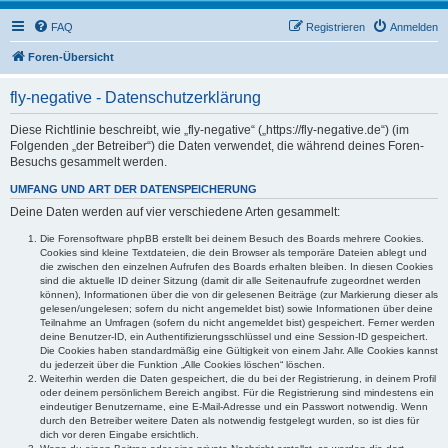
FAQ
Registrieren
Anmelden
Foren-Übersicht
fly-negative - Datenschutzerklärung
Diese Richtlinie beschreibt, wie „fly-negative“ („https://fly-negative.de“) (im
Folgenden „der Betreiber“) die Daten verwendet, die während deines Foren-
Besuchs gesammelt werden.
UMFANG UND ART DER DATENSPEICHERUNG
Deine Daten werden auf vier verschiedene Arten gesammelt:
Die Forensoftware phpBB erstellt bei deinem Besuch des Boards mehrere Cookies.
Cookies sind kleine Textdateien, die dein Browser als temporäre Dateien ablegt und
die zwischen den einzelnen Aufrufen des Boards erhalten bleiben. In diesen Cookies
sind die aktuelle ID deiner Sitzung (damit dir alle Seitenaufrufe zugeordnet werden
können), Informationen über die von dir gelesenen Beiträge (zur Markierung dieser als
gelesen/ungelesen; sofern du nicht angemeldet bist) sowie Informationen über deine
Teilnahme an Umfragen (sofern du nicht angemeldet bist) gespeichert. Ferner werden
deine Benutzer-ID, ein Authentifizierungsschlüssel und eine Session-ID gespeichert.
Die Cookies haben standardmäßig eine Gültigkeit von einem Jahr. Alle Cookies kannst
du jederzeit über die Funktion „Alle Cookies löschen“ löschen.
Weiterhin werden die Daten gespeichert, die du bei der Registrierung, in deinem Profil
oder deinem persönlichem Bereich angibst. Für die Registrierung sind mindestens ein
eindeutiger Benutzername, eine E-Mail-Adresse und ein Passwort notwendig. Wenn
durch den Betreiber weitere Daten als notwendig festgelegt wurden, so ist dies für
dich vor deren Eingabe ersichtlich.