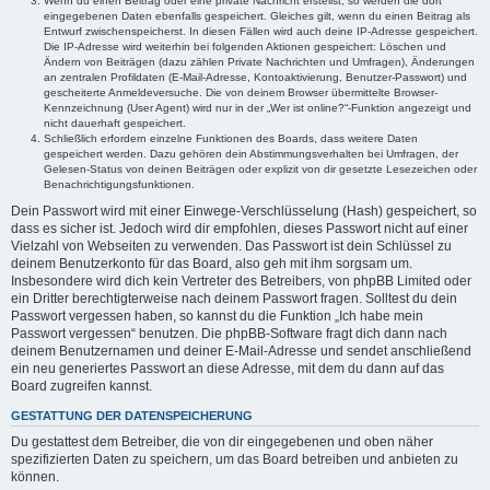
Wenn du einen Beitrag oder eine private Nachricht erstellst, so werden die dort
eingegebenen Daten ebenfalls gespeichert. Gleiches gilt, wenn du einen Beitrag als
Entwurf zwischenspeicherst. In diesen Fällen wird auch deine IP-Adresse gespeichert.
Die IP-Adresse wird weiterhin bei folgenden Aktionen gespeichert: Löschen und
Ändern von Beiträgen (dazu zählen Private Nachrichten und Umfragen), Änderungen
an zentralen Profildaten (E-Mail-Adresse, Kontoaktivierung, Benutzer-Passwort) und
gescheiterte Anmeldeversuche. Die von deinem Browser übermittelte Browser-
Kennzeichnung (User Agent) wird nur in der „Wer ist online?“-Funktion angezeigt und
nicht dauerhaft gespeichert.
Schließlich erfordern einzelne Funktionen des Boards, dass weitere Daten
gespeichert werden. Dazu gehören dein Abstimmungsverhalten bei Umfragen, der
Gelesen-Status von deinen Beiträgen oder explizit von dir gesetzte Lesezeichen oder
Benachrichtigungsfunktionen.
Dein Passwort wird mit einer Einwege-Verschlüsselung (Hash) gespeichert, so
dass es sicher ist. Jedoch wird dir empfohlen, dieses Passwort nicht auf einer
Vielzahl von Webseiten zu verwenden. Das Passwort ist dein Schlüssel zu
deinem Benutzerkonto für das Board, also geh mit ihm sorgsam um.
Insbesondere wird dich kein Vertreter des Betreibers, von phpBB Limited oder
ein Dritter berechtigterweise nach deinem Passwort fragen. Solltest du dein
Passwort vergessen haben, so kannst du die Funktion „Ich habe mein
Passwort vergessen“ benutzen. Die phpBB-Software fragt dich dann nach
deinem Benutzernamen und deiner E-Mail-Adresse und sendet anschließend
ein neu generiertes Passwort an diese Adresse, mit dem du dann auf das
Board zugreifen kannst.
GESTATTUNG DER DATENSPEICHERUNG
Du gestattest dem Betreiber, die von dir eingegebenen und oben näher
spezifizierten Daten zu speichern, um das Board betreiben und anbieten zu
können.