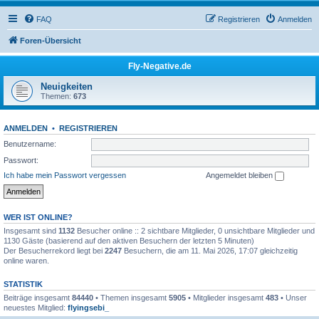
FAQ
Registrieren
Anmelden
Foren-Übersicht
Fly-Negative.de
Neuigkeiten
Themen:
673
ANMELDEN
•
REGISTRIEREN
Benutzername:
Passwort:
Ich habe mein Passwort vergessen
Angemeldet bleiben
WER IST ONLINE?
Insgesamt sind
1132
Besucher online :: 2 sichtbare Mitglieder, 0 unsichtbare Mitglieder und
1130 Gäste (basierend auf den aktiven Besuchern der letzten 5 Minuten)
Der Besucherrekord liegt bei
2247
Besuchern, die am 11. Mai 2026, 17:07 gleichzeitig
online waren.
STATISTIK
Beiträge insgesamt
84440
• Themen insgesamt
5905
• Mitglieder insgesamt
483
• Unser
neuestes Mitglied:
flyingsebi_