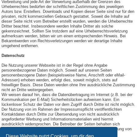
Verbreitung und jede Art der Verwertung außerhalb der Grenzen des
Urheberrechtes bedürfen der schriftlichen Zustimmung des jeweiligen
Autors bzw. Erstellers. Downloads und Kopien dieser Seite sind nur für den
privaten, nicht kommerziellen Gebrauch gestattet. Soweit die Inhalte auf
dieser Seite nicht vom Betreiber erstellt wurden, werden die Urheberrechte
Dritter beachtet. Insbesondere werden Inhalte Dritter als solche
gekennzeichnet. Sollten Sie trotzdem auf eine Urheberrechtsverletzung
aufmerksam werden, bitten wir um einen entsprechenden Hinweis. Bei
Bekanntwerden von Rechtsverletzungen werden wir derartige Inhalte
umgehend entfernen.
Datenschutz
Die Nutzung unserer Webseite ist in der Regel ohne Angabe
personenbezogener Daten möglich. Soweit auf unseren Seiten
personenbezogene Daten (beispielsweise Name, Anschrift oder eMail-
Adressen) erhoben werden, erfolgt dies, soweit möglich, stets auf
freiwilliger Basis. Diese Daten werden ohne Ihre ausdrückliche Zustimmung
nicht an Dritte weitergegeben.
Wir weisen darauf hin, dass die Datenübertragung im Internet (z.B. bei der
Kommunikation per E-Mail) Sicherheitslücken aufweisen kann. Ein
lückenloser Schutz der Daten vor dem Zugriff durch Dritte ist nicht möglich.
Der Nutzung von im Rahmen der Impressumspflicht veröffentlichten
Kontaktdaten durch Dritte zur Übersendung von nicht ausdrücklich
angeforderter Werbung und Informationsmaterialien wird hiermit
ausdrücklich widersprochen. Die Betreiber der Seiten behalten sich
ausdrücklich rechtliche Schritte im Falle der unverlangten Zusendung von
Werbeinformationen, etwa durch Spam-Mails, vor.
Diese Website nutzt Cookies, um dir den