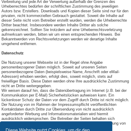
Verbreitung und jede Art der Verwertung außerhalb der Grenzen des
Urheberrechtes bedürfen der schriftlichen Zustimmung des jeweiligen
Autors bzw. Erstellers. Downloads und Kopien dieser Seite sind nur für den
privaten, nicht kommerziellen Gebrauch gestattet. Soweit die Inhalte auf
dieser Seite nicht vom Betreiber erstellt wurden, werden die Urheberrechte
Dritter beachtet. Insbesondere werden Inhalte Dritter als solche
gekennzeichnet. Sollten Sie trotzdem auf eine Urheberrechtsverletzung
aufmerksam werden, bitten wir um einen entsprechenden Hinweis. Bei
Bekanntwerden von Rechtsverletzungen werden wir derartige Inhalte
umgehend entfernen.
Datenschutz
Die Nutzung unserer Webseite ist in der Regel ohne Angabe
personenbezogener Daten möglich. Soweit auf unseren Seiten
personenbezogene Daten (beispielsweise Name, Anschrift oder eMail-
Adressen) erhoben werden, erfolgt dies, soweit möglich, stets auf
freiwilliger Basis. Diese Daten werden ohne Ihre ausdrückliche Zustimmung
nicht an Dritte weitergegeben.
Wir weisen darauf hin, dass die Datenübertragung im Internet (z.B. bei der
Kommunikation per E-Mail) Sicherheitslücken aufweisen kann. Ein
lückenloser Schutz der Daten vor dem Zugriff durch Dritte ist nicht möglich.
Der Nutzung von im Rahmen der Impressumspflicht veröffentlichten
Kontaktdaten durch Dritte zur Übersendung von nicht ausdrücklich
angeforderter Werbung und Informationsmaterialien wird hiermit
ausdrücklich widersprochen. Die Betreiber der Seiten behalten sich
ausdrücklich rechtliche Schritte im Falle der unverlangten Zusendung von
Werbeinformationen, etwa durch Spam-Mails, vor.
Diese Website nutzt Cookies, um dir den