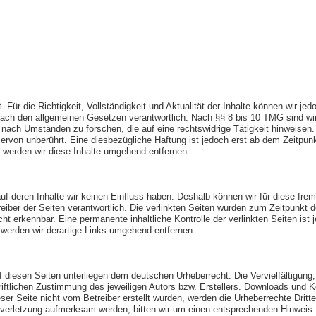
lt. Für die Richtigkeit, Vollständigkeit und Aktualität der Inhalte können wir 
ch den allgemeinen Gesetzen verantwortlich. Nach §§ 8 bis 10 TMG sind wir al
nach Umständen zu forschen, die auf eine rechtswidrige Tätigkeit hinweisen.
ervon unberührt. Eine diesbezügliche Haftung ist jedoch erst ab dem Zeitpun
werden wir diese Inhalte umgehend entfernen.
auf deren Inhalte wir keinen Einfluss haben. Deshalb können wir für diese fr
etreiber der Seiten verantwortlich. Die verlinkten Seiten wurden zum Zeitpunkt
ht erkennbar. Eine permanente inhaltliche Kontrolle der verlinkten Seiten is
werden wir derartige Links umgehend entfernen.
uf diesen Seiten unterliegen dem deutschen Urheberrecht. Die Vervielfältigung
ftlichen Zustimmung des jeweiligen Autors bzw. Erstellers. Downloads und Kop
ser Seite nicht vom Betreiber erstellt wurden, werden die Urheberrechte Dritte
tsverletzung aufmerksam werden, bitten wir um einen entsprechenden Hinwei