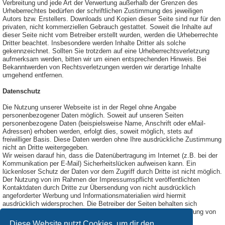
Verbreitung und jede Art der Verwertung außerhalb der Grenzen des
Urheberrechtes bedürfen der schriftlichen Zustimmung des jeweiligen
Autors bzw. Erstellers. Downloads und Kopien dieser Seite sind nur für den
privaten, nicht kommerziellen Gebrauch gestattet. Soweit die Inhalte auf
dieser Seite nicht vom Betreiber erstellt wurden, werden die Urheberrechte
Dritter beachtet. Insbesondere werden Inhalte Dritter als solche
gekennzeichnet. Sollten Sie trotzdem auf eine Urheberrechtsverletzung
aufmerksam werden, bitten wir um einen entsprechenden Hinweis. Bei
Bekanntwerden von Rechtsverletzungen werden wir derartige Inhalte
umgehend entfernen.
Datenschutz
Die Nutzung unserer Webseite ist in der Regel ohne Angabe
personenbezogener Daten möglich. Soweit auf unseren Seiten
personenbezogene Daten (beispielsweise Name, Anschrift oder eMail-
Adressen) erhoben werden, erfolgt dies, soweit möglich, stets auf
freiwilliger Basis. Diese Daten werden ohne Ihre ausdrückliche Zustimmung
nicht an Dritte weitergegeben.
Wir weisen darauf hin, dass die Datenübertragung im Internet (z.B. bei der
Kommunikation per E-Mail) Sicherheitslücken aufweisen kann. Ein
lückenloser Schutz der Daten vor dem Zugriff durch Dritte ist nicht möglich.
Der Nutzung von im Rahmen der Impressumspflicht veröffentlichten
Kontaktdaten durch Dritte zur Übersendung von nicht ausdrücklich
angeforderter Werbung und Informationsmaterialien wird hiermit
ausdrücklich widersprochen. Die Betreiber der Seiten behalten sich
ausdrücklich rechtliche Schritte im Falle der unverlangten Zusendung von
Werbeinformationen, etwa durch Spam-Mails, vor.
Diese Website nutzt Cookies, um dir den