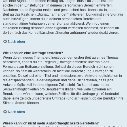
Um eine Signatur an deinen Beitrag anzufügen, musst du zunächst eine
solche in den Einstellungen in deinem persönlichen Bereich entwerfen.
Nachdem du die Signatur erstellt und gespeichert hast, kannst du in jedem
Beitrag das Kästchen „Signatur anhängen“ aktivieren. Du kannst eine Signatur
auch hinzufügen, indem du in deinem persönlichen Bereich das
standardmäßige Anhängen deiner Signatur aktivierst. Wenn du einen
einzelnen Beitrag dennoch ohne Signatur verfassen möchtest, so kannst du
dort einfach das Kontrollkästchen „Signatur anhängen“ wieder deaktivieren.
Nach oben
Wie kann ich eine Umfrage erstellen?
Wenn du ein neues Thema eröffnest oder den ersten Beitrag eines Themas
bearbeitest, findest du ein Register „Umfrage erstellen“ unterhalb des
Formulars zur Beitragserstellung. Solltest du diesen Bereich nicht sehen
können, so hast du wahrscheinlich nicht die Berechtigung, Umfragen zu
erstellen. Du solltest einen Titel und mindestens zwei Antwortmöglichkeiten in
die entsprechenden Felder eingeben und dabei sicherstellen, dass jede
Antwortmöglichkeit in einer eigenen Zeile steht. Du kannst auch unter
„Auswahlmöglichkeiten pro Benutzer“ festlegen, wie viele Optionen ein
Benutzer auswählen kann, welches Zeitlimit für die Umfrage gilt (0 bedeutet
dabei eine zeitlich unbegrenzte Umfrage) und schließlich, ob die Benutzer ihre
Stimme ändern können.
Nach oben
Wieso kann ich nicht mehr Antwortmöglichkeiten erstellen?