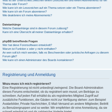
Was ist der Unterschied zwischen einem Lesezeichen und einem Abonnements für ein
Thema oder Forum?
Wie kann ich ein Lesezeichen auf ein Thema setzen oder ein Thema abonnieren?
Wie kann ich ein Forum abonnieren?
Wie deaktiviere ich meine Abonnements?
Dateianhänge
Welche Dateianhänge sind in diesem Forum zulässig?
Kann ich eine Übersicht all meiner Dateianhänge erhalten?
phpBB betreffende Fragen
Wer hat diese Forensoftware entwickelt?
Warum ist Funktion x oder y nicht enthalten?
An wen soll ich mich wenden, falls es Beschwerden oder juristische Anfragen zu diesem
Forum gibt?
Wie kann ich einen Administrator des Boards kontaktieren?
Registrierung und Anmeldung
Wozu muss ich mich registrieren?
Eine Registrierung ist nicht unbedingt zwingend. Die Board-Administration
dieses Forums entscheidet, ob du registriert sein musst, um Beiträge zu
schreiben. Auf jeden Fall erhältst du als registriertes Mitglied Zugriff auf
zusätzliche Funktionen, die Gästen nicht zur Verfügung stehen: zum Beispiel
Avatarbilder, Private Nachrichten, E-Mail-Versand an andere Mitglieder, Beitritt
zu Benutzergruppen und so weiter. Wir empfehlen dir eine Anmeldung, da sie
schnell erledigt ist und dir zahlreiche Vorteile bietet.