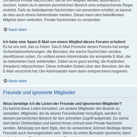
Du kannst Private Nachrichten, die dir ein Mitglied sendet, automatisch
löschen, indem du in deinem persönlichen Bereich eine entsprechende Regel
erstellst. Falls du belästigende Nachrichten von jemandem erhältst, so kannst
du dies auch einem Administrator melden. Dieser kann dem betreffenden
Mitglied dann verbieten, Private Nachrichten zu versenden.
Nach oben
Ich habe eine Spam-E-Mail von einem Mitglied dieses Forums erhalten!
Es tut uns leid, das zu hören. Das E-Mail-Formular dieses Forums hat einige
Sicherheitsvorkehrungen, die Benutzer, die solche Nachrichten senden,
identifizieren sollen. Du solltest einem Administrator die komplette E-Mail, die
du bekommen hast, weiterleiten. Dabei ist es ganz wichtig, die Kopfzeilen
(Headers) mitzuschicken. Diese enthalten Details über den Benutzer, der die
E-Mail verschickt hat. Der Administrator kann dann entsprechend reagieren.
Nach oben
Freunde und ignorierte Mitglieder
Wozu benötige ich die Listen der Freunde und ignorierten Mitglieder?
Du kannst diese Listen benutzen, um andere Mitglieder des Boards zu
verwalten. Mitglieder, die du deiner Freundesliste hinzufügst, werden in
deinem persönlichen Bereich für den schnellen Zugriff aufgelistet. Du siehst
dort deren Onlinestatus und kannst ihnen schnell eine Private Nachricht
senden. Abhängig von dem Style, den du verwendest, können Beiträge deiner
Freunde auch hervorgehoben sein. Wenn du einen Benutzer ignorierst, dann