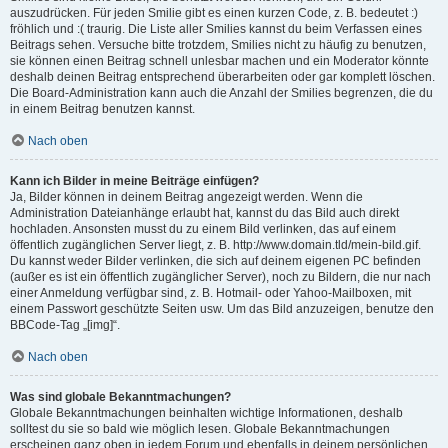
auszudrücken. Für jeden Smilie gibt es einen kurzen Code, z. B. bedeutet :)
fröhlich und :( traurig. Die Liste aller Smilies kannst du beim Verfassen eines
Beitrags sehen. Versuche bitte trotzdem, Smilies nicht zu häufig zu benutzen,
sie können einen Beitrag schnell unlesbar machen und ein Moderator könnte
deshalb deinen Beitrag entsprechend überarbeiten oder gar komplett löschen.
Die Board-Administration kann auch die Anzahl der Smilies begrenzen, die du
in einem Beitrag benutzen kannst.
Nach oben
Kann ich Bilder in meine Beiträge einfügen?
Ja, Bilder können in deinem Beitrag angezeigt werden. Wenn die
Administration Dateianhänge erlaubt hat, kannst du das Bild auch direkt
hochladen. Ansonsten musst du zu einem Bild verlinken, das auf einem
öffentlich zugänglichen Server liegt, z. B. http://www.domain.tld/mein-bild.gif.
Du kannst weder Bilder verlinken, die sich auf deinem eigenen PC befinden
(außer es ist ein öffentlich zugänglicher Server), noch zu Bildern, die nur nach
einer Anmeldung verfügbar sind, z. B. Hotmail- oder Yahoo-Mailboxen, mit
einem Passwort geschützte Seiten usw. Um das Bild anzuzeigen, benutze den
BBCode-Tag „[img]“.
Nach oben
Was sind globale Bekanntmachungen?
Globale Bekanntmachungen beinhalten wichtige Informationen, deshalb
solltest du sie so bald wie möglich lesen. Globale Bekanntmachungen
erscheinen ganz oben in jedem Forum und ebenfalls in deinem persönlichen