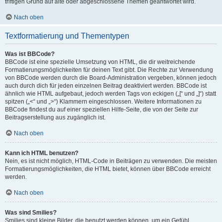
triftigen Grund auf alte oder abgeschlossene Themen geantwortet wird.
Nach oben
Textformatierung und Thementypen
Was ist BBCode?
BBCode ist eine spezielle Umsetzung von HTML, die dir weitreichende
Formatierungsmöglichkeiten für deinen Text gibt. Die Rechte zur Verwendung
von BBCode werden durch die Board-Administration vergeben, können jedoch
auch durch dich für jeden einzelnen Beitrag deaktiviert werden. BBCode ist
ähnlich wie HTML aufgebaut, jedoch werden Tags von eckigen („[“ und „]“) statt
spitzen („<“ und „>“) Klammern eingeschlossen. Weitere Informationen zu
BBCode findest du auf einer speziellen Hilfe-Seite, die von der Seite zur
Beitragserstellung aus zugänglich ist.
Nach oben
Kann ich HTML benutzen?
Nein, es ist nicht möglich, HTML-Code in Beiträgen zu verwenden. Die meisten
Formatierungsmöglichkeiten, die HTML bietet, können über BBCode erreicht
werden.
Nach oben
Was sind Smilies?
Smilies sind kleine Bilder, die benutzt werden können, um ein Gefühl