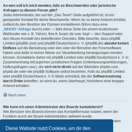
An wen soll ich mich wenden, falls es Beschwerden oder juristische
Anfragen zu diesem Forum gibt?
Jeder Administrator, der auf der „Das Team“-Seite aufgeführt ist, ist ein
geeigneter Kontakt für deine Beschwerde. Wenn du so keine Antwort erhältst,
solltest du den Besitzer der Domain kontaktieren (führe dazu eine
„WHOIS“-Abfrage
durch) oder — falls diese Seite bei einem kostenlosen
Webhoster wie z. B. Yahoo!, free.fr, funpic.de usw. liegt — den Support oder
den Abuse-Kontakt des betreffenden Dienstes. Bitte beachte, dass phpBB
Limited (phpBB.com) und phpBB Deutschland e. V. (phpBB.de)
absolut keinen
Einfluss
auf die Benutzung oder den oder die Benutzer der Forensoftware
haben und dafür in keiner Weise zur Verantwortung herangezogen werden
können. Kontaktiere daher nie phpBB Limited oder phpBB Deutschland e. V. in
Zusammenhang mit jeglichen juristischen Fragen (Unterlassungserklärungen,
Haftungsfragen usw.), die
sich nicht direkt
auf die Websiten phpbb.com,
phpbb.de oder die phpBB-Software selbst beziehen. Falls du phpBB Limited
oder phpBB Deutschland e. V. E-Mails schreibst, die die
Softwarenutzung
durch Dritte
betreffen, so wirst du, wenn überhaupt, höchstens eine knappe
Antwort erhalten.
Nach oben
Wie kann ich einen Administrator des Boards kontaktieren?
Alle Benutzer des Boards können das Kontaktformular nutzen, wenn die
Funktion durch die Board-Administration aktiviert wurde.
Mitglieder des Boards können zusätzlich den Link „Das Team“ verwenden.
Diese Website nutzt Cookies, um dir den
Nach oben