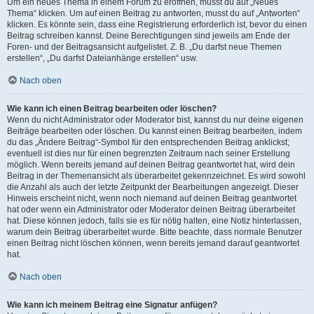
Um ein neues Thema in einem Forum zu eröffnen, musst du auf „Neues
Thema“ klicken. Um auf einen Beitrag zu antworten, musst du auf „Antworten“
klicken. Es könnte sein, dass eine Registrierung erforderlich ist, bevor du einen
Beitrag schreiben kannst. Deine Berechtigungen sind jeweils am Ende der
Foren- und der Beitragsansicht aufgelistet. Z. B. „Du darfst neue Themen
erstellen“, „Du darfst Dateianhänge erstellen“ usw.
Nach oben
Wie kann ich einen Beitrag bearbeiten oder löschen?
Wenn du nicht Administrator oder Moderator bist, kannst du nur deine eigenen
Beiträge bearbeiten oder löschen. Du kannst einen Beitrag bearbeiten, indem
du das „Ändere Beitrag“-Symbol für den entsprechenden Beitrag anklickst;
eventuell ist dies nur für einen begrenzten Zeitraum nach seiner Erstellung
möglich. Wenn bereits jemand auf deinen Beitrag geantwortet hat, wird dein
Beitrag in der Themenansicht als überarbeitet gekennzeichnet. Es wird sowohl
die Anzahl als auch der letzte Zeitpunkt der Bearbeitungen angezeigt. Dieser
Hinweis erscheint nicht, wenn noch niemand auf deinen Beitrag geantwortet
hat oder wenn ein Administrator oder Moderator deinen Beitrag überarbeitet
hat. Diese können jedoch, falls sie es für nötig halten, eine Notiz hinterlassen,
warum dein Beitrag überarbeitet wurde. Bitte beachte, dass normale Benutzer
einen Beitrag nicht löschen können, wenn bereits jemand darauf geantwortet
hat.
Nach oben
Wie kann ich meinem Beitrag eine Signatur anfügen?