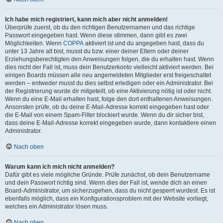
Ich habe mich registriert, kann mich aber nicht anmelden!
Überprüfe zuerst, ob du den richtigen Benutzernamen und das richtige
Passwort eingegeben hast. Wenn diese stimmen, dann gibt es zwei
Möglichkeiten. Wenn
COPPA
aktiviert ist und du angegeben hast, dass du
unter 13 Jahre alt bist, musst du bzw. einer deiner Eltern oder deiner
Erziehungsberechtigten den Anweisungen folgen, die du erhalten hast. Wenn
dies nicht der Fall ist, muss dein Benutzerkonto vielleicht aktiviert werden. Bei
einigen Boards müssen alle neu angemeldeten Mitglieder erst freigeschaltet
werden – entweder musst du dies selbst erledigen oder ein Administrator. Bei
der Registrierung wurde dir mitgeteilt, ob eine Aktivierung nötig ist oder nicht.
Wenn du eine E-Mail erhalten hast, folge den dort enthaltenen Anweisungen.
Ansonsten prüfe, ob du deine E-Mail-Adresse korrekt eingegeben hast oder
die E-Mail von einem Spam-Filter blockiert wurde. Wenn du dir sicher bist,
dass deine E-Mail-Adresse korrekt eingegeben wurde, dann kontaktiere einen
Administrator.
Nach oben
Warum kann ich mich nicht anmelden?
Dafür gibt es viele mögliche Gründe. Prüfe zunächst, ob dein Benutzername
und dein Passwort richtig sind. Wenn dies der Fall ist, wende dich an einen
Board-Administrator, um sicherzugehen, dass du nicht gesperrt wurdest. Es ist
ebenfalls möglich, dass ein Konfigurationsproblem mit der Website vorliegt,
welches ein Administrator lösen muss.
Nach oben