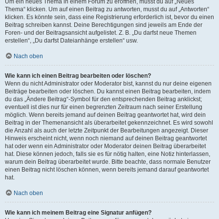
Um ein neues Thema in einem Forum zu eröffnen, musst du auf „Neues
Thema“ klicken. Um auf einen Beitrag zu antworten, musst du auf „Antworten“
klicken. Es könnte sein, dass eine Registrierung erforderlich ist, bevor du einen
Beitrag schreiben kannst. Deine Berechtigungen sind jeweils am Ende der
Foren- und der Beitragsansicht aufgelistet. Z. B. „Du darfst neue Themen
erstellen“, „Du darfst Dateianhänge erstellen“ usw.
Nach oben
Wie kann ich einen Beitrag bearbeiten oder löschen?
Wenn du nicht Administrator oder Moderator bist, kannst du nur deine eigenen
Beiträge bearbeiten oder löschen. Du kannst einen Beitrag bearbeiten, indem
du das „Ändere Beitrag“-Symbol für den entsprechenden Beitrag anklickst;
eventuell ist dies nur für einen begrenzten Zeitraum nach seiner Erstellung
möglich. Wenn bereits jemand auf deinen Beitrag geantwortet hat, wird dein
Beitrag in der Themenansicht als überarbeitet gekennzeichnet. Es wird sowohl
die Anzahl als auch der letzte Zeitpunkt der Bearbeitungen angezeigt. Dieser
Hinweis erscheint nicht, wenn noch niemand auf deinen Beitrag geantwortet
hat oder wenn ein Administrator oder Moderator deinen Beitrag überarbeitet
hat. Diese können jedoch, falls sie es für nötig halten, eine Notiz hinterlassen,
warum dein Beitrag überarbeitet wurde. Bitte beachte, dass normale Benutzer
einen Beitrag nicht löschen können, wenn bereits jemand darauf geantwortet
hat.
Nach oben
Wie kann ich meinem Beitrag eine Signatur anfügen?