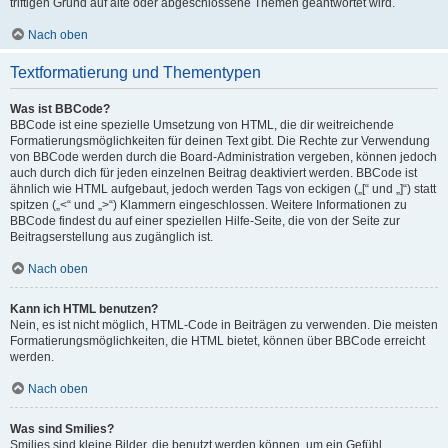
triftigen Grund auf alte oder abgeschlossene Themen geantwortet wird.
Nach oben
Textformatierung und Thementypen
Was ist BBCode?
BBCode ist eine spezielle Umsetzung von HTML, die dir weitreichende
Formatierungsmöglichkeiten für deinen Text gibt. Die Rechte zur Verwendung
von BBCode werden durch die Board-Administration vergeben, können jedoch
auch durch dich für jeden einzelnen Beitrag deaktiviert werden. BBCode ist
ähnlich wie HTML aufgebaut, jedoch werden Tags von eckigen („[“ und „]“) statt
spitzen („<“ und „>“) Klammern eingeschlossen. Weitere Informationen zu
BBCode findest du auf einer speziellen Hilfe-Seite, die von der Seite zur
Beitragserstellung aus zugänglich ist.
Nach oben
Kann ich HTML benutzen?
Nein, es ist nicht möglich, HTML-Code in Beiträgen zu verwenden. Die meisten
Formatierungsmöglichkeiten, die HTML bietet, können über BBCode erreicht
werden.
Nach oben
Was sind Smilies?
Smilies sind kleine Bilder, die benutzt werden können, um ein Gefühl