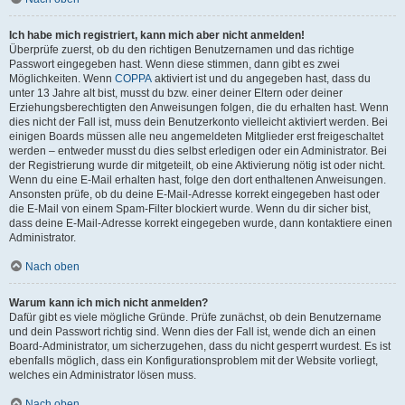
Ich habe mich registriert, kann mich aber nicht anmelden!
Überprüfe zuerst, ob du den richtigen Benutzernamen und das richtige
Passwort eingegeben hast. Wenn diese stimmen, dann gibt es zwei
Möglichkeiten. Wenn
COPPA
aktiviert ist und du angegeben hast, dass du
unter 13 Jahre alt bist, musst du bzw. einer deiner Eltern oder deiner
Erziehungsberechtigten den Anweisungen folgen, die du erhalten hast. Wenn
dies nicht der Fall ist, muss dein Benutzerkonto vielleicht aktiviert werden. Bei
einigen Boards müssen alle neu angemeldeten Mitglieder erst freigeschaltet
werden – entweder musst du dies selbst erledigen oder ein Administrator. Bei
der Registrierung wurde dir mitgeteilt, ob eine Aktivierung nötig ist oder nicht.
Wenn du eine E-Mail erhalten hast, folge den dort enthaltenen Anweisungen.
Ansonsten prüfe, ob du deine E-Mail-Adresse korrekt eingegeben hast oder
die E-Mail von einem Spam-Filter blockiert wurde. Wenn du dir sicher bist,
dass deine E-Mail-Adresse korrekt eingegeben wurde, dann kontaktiere einen
Administrator.
Nach oben
Warum kann ich mich nicht anmelden?
Dafür gibt es viele mögliche Gründe. Prüfe zunächst, ob dein Benutzername
und dein Passwort richtig sind. Wenn dies der Fall ist, wende dich an einen
Board-Administrator, um sicherzugehen, dass du nicht gesperrt wurdest. Es ist
ebenfalls möglich, dass ein Konfigurationsproblem mit der Website vorliegt,
welches ein Administrator lösen muss.
Nach oben