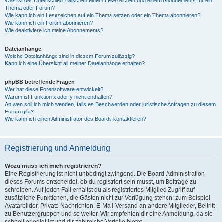
Was ist der Unterschied zwischen einem Lesezeichen und einem Abonnements für ein
Thema oder Forum?
Wie kann ich ein Lesezeichen auf ein Thema setzen oder ein Thema abonnieren?
Wie kann ich ein Forum abonnieren?
Wie deaktiviere ich meine Abonnements?
Dateianhänge
Welche Dateianhänge sind in diesem Forum zulässig?
Kann ich eine Übersicht all meiner Dateianhänge erhalten?
phpBB betreffende Fragen
Wer hat diese Forensoftware entwickelt?
Warum ist Funktion x oder y nicht enthalten?
An wen soll ich mich wenden, falls es Beschwerden oder juristische Anfragen zu diesem
Forum gibt?
Wie kann ich einen Administrator des Boards kontaktieren?
Registrierung und Anmeldung
Wozu muss ich mich registrieren?
Eine Registrierung ist nicht unbedingt zwingend. Die Board-Administration
dieses Forums entscheidet, ob du registriert sein musst, um Beiträge zu
schreiben. Auf jeden Fall erhältst du als registriertes Mitglied Zugriff auf
zusätzliche Funktionen, die Gästen nicht zur Verfügung stehen: zum Beispiel
Avatarbilder, Private Nachrichten, E-Mail-Versand an andere Mitglieder, Beitritt
zu Benutzergruppen und so weiter. Wir empfehlen dir eine Anmeldung, da sie
schnell erledigt ist und dir zahlreiche Vorteile bietet.