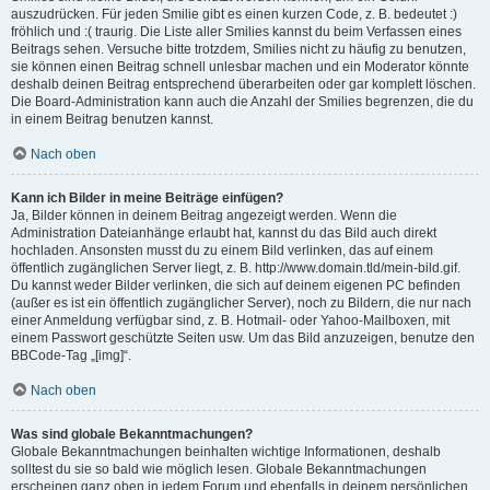
auszudrücken. Für jeden Smilie gibt es einen kurzen Code, z. B. bedeutet :)
fröhlich und :( traurig. Die Liste aller Smilies kannst du beim Verfassen eines
Beitrags sehen. Versuche bitte trotzdem, Smilies nicht zu häufig zu benutzen,
sie können einen Beitrag schnell unlesbar machen und ein Moderator könnte
deshalb deinen Beitrag entsprechend überarbeiten oder gar komplett löschen.
Die Board-Administration kann auch die Anzahl der Smilies begrenzen, die du
in einem Beitrag benutzen kannst.
Nach oben
Kann ich Bilder in meine Beiträge einfügen?
Ja, Bilder können in deinem Beitrag angezeigt werden. Wenn die
Administration Dateianhänge erlaubt hat, kannst du das Bild auch direkt
hochladen. Ansonsten musst du zu einem Bild verlinken, das auf einem
öffentlich zugänglichen Server liegt, z. B. http://www.domain.tld/mein-bild.gif.
Du kannst weder Bilder verlinken, die sich auf deinem eigenen PC befinden
(außer es ist ein öffentlich zugänglicher Server), noch zu Bildern, die nur nach
einer Anmeldung verfügbar sind, z. B. Hotmail- oder Yahoo-Mailboxen, mit
einem Passwort geschützte Seiten usw. Um das Bild anzuzeigen, benutze den
BBCode-Tag „[img]“.
Nach oben
Was sind globale Bekanntmachungen?
Globale Bekanntmachungen beinhalten wichtige Informationen, deshalb
solltest du sie so bald wie möglich lesen. Globale Bekanntmachungen
erscheinen ganz oben in jedem Forum und ebenfalls in deinem persönlichen