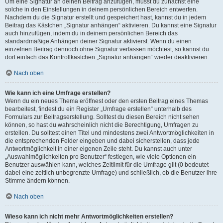
Um eine Signatur an deinen Beitrag anzufügen, musst du zunächst eine
solche in den Einstellungen in deinem persönlichen Bereich entwerfen.
Nachdem du die Signatur erstellt und gespeichert hast, kannst du in jedem
Beitrag das Kästchen „Signatur anhängen“ aktivieren. Du kannst eine Signatur
auch hinzufügen, indem du in deinem persönlichen Bereich das
standardmäßige Anhängen deiner Signatur aktivierst. Wenn du einen
einzelnen Beitrag dennoch ohne Signatur verfassen möchtest, so kannst du
dort einfach das Kontrollkästchen „Signatur anhängen“ wieder deaktivieren.
Nach oben
Wie kann ich eine Umfrage erstellen?
Wenn du ein neues Thema eröffnest oder den ersten Beitrag eines Themas
bearbeitest, findest du ein Register „Umfrage erstellen“ unterhalb des
Formulars zur Beitragserstellung. Solltest du diesen Bereich nicht sehen
können, so hast du wahrscheinlich nicht die Berechtigung, Umfragen zu
erstellen. Du solltest einen Titel und mindestens zwei Antwortmöglichkeiten in
die entsprechenden Felder eingeben und dabei sicherstellen, dass jede
Antwortmöglichkeit in einer eigenen Zeile steht. Du kannst auch unter
„Auswahlmöglichkeiten pro Benutzer“ festlegen, wie viele Optionen ein
Benutzer auswählen kann, welches Zeitlimit für die Umfrage gilt (0 bedeutet
dabei eine zeitlich unbegrenzte Umfrage) und schließlich, ob die Benutzer ihre
Stimme ändern können.
Nach oben
Wieso kann ich nicht mehr Antwortmöglichkeiten erstellen?