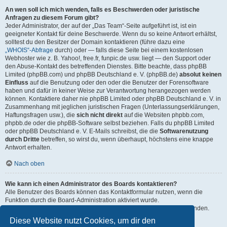
An wen soll ich mich wenden, falls es Beschwerden oder juristische
Anfragen zu diesem Forum gibt?
Jeder Administrator, der auf der „Das Team“-Seite aufgeführt ist, ist ein
geeigneter Kontakt für deine Beschwerde. Wenn du so keine Antwort erhältst,
solltest du den Besitzer der Domain kontaktieren (führe dazu eine
„WHOIS“-Abfrage
durch) oder — falls diese Seite bei einem kostenlosen
Webhoster wie z. B. Yahoo!, free.fr, funpic.de usw. liegt — den Support oder
den Abuse-Kontakt des betreffenden Dienstes. Bitte beachte, dass phpBB
Limited (phpBB.com) und phpBB Deutschland e. V. (phpBB.de)
absolut keinen
Einfluss
auf die Benutzung oder den oder die Benutzer der Forensoftware
haben und dafür in keiner Weise zur Verantwortung herangezogen werden
können. Kontaktiere daher nie phpBB Limited oder phpBB Deutschland e. V. in
Zusammenhang mit jeglichen juristischen Fragen (Unterlassungserklärungen,
Haftungsfragen usw.), die
sich nicht direkt
auf die Websiten phpbb.com,
phpbb.de oder die phpBB-Software selbst beziehen. Falls du phpBB Limited
oder phpBB Deutschland e. V. E-Mails schreibst, die die
Softwarenutzung
durch Dritte
betreffen, so wirst du, wenn überhaupt, höchstens eine knappe
Antwort erhalten.
Nach oben
Wie kann ich einen Administrator des Boards kontaktieren?
Alle Benutzer des Boards können das Kontaktformular nutzen, wenn die
Funktion durch die Board-Administration aktiviert wurde.
Mitglieder des Boards können zusätzlich den Link „Das Team“ verwenden.
Diese Website nutzt Cookies, um dir den
Nach oben