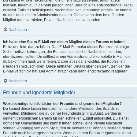
Du kannst Private Nachrichten, die dir ein Mitglied sendet, automatisch
löschen, indem du in deinem persönlichen Bereich eine entsprechende Regel
erstellst. Falls du belästigende Nachrichten von jemandem erhältst, so kannst
du dies auch einem Administrator melden. Dieser kann dem betreffenden
Mitglied dann verbieten, Private Nachrichten zu versenden.
Nach oben
Ich habe eine Spam-E-Mail von einem Mitglied dieses Forums erhalten!
Es tut uns leid, das zu hören. Das E-Mail-Formular dieses Forums hat einige
Sicherheitsvorkehrungen, die Benutzer, die solche Nachrichten senden,
identifizieren sollen. Du solltest einem Administrator die komplette E-Mail, die
du bekommen hast, weiterleiten. Dabei ist es ganz wichtig, die Kopfzeilen
(Headers) mitzuschicken. Diese enthalten Details über den Benutzer, der die
E-Mail verschickt hat. Der Administrator kann dann entsprechend reagieren.
Nach oben
Freunde und ignorierte Mitglieder
Wozu benötige ich die Listen der Freunde und ignorierten Mitglieder?
Du kannst diese Listen benutzen, um andere Mitglieder des Boards zu
verwalten. Mitglieder, die du deiner Freundesliste hinzufügst, werden in
deinem persönlichen Bereich für den schnellen Zugriff aufgelistet. Du siehst
dort deren Onlinestatus und kannst ihnen schnell eine Private Nachricht
senden. Abhängig von dem Style, den du verwendest, können Beiträge deiner
Freunde auch hervorgehoben sein. Wenn du einen Benutzer ignorierst, dann