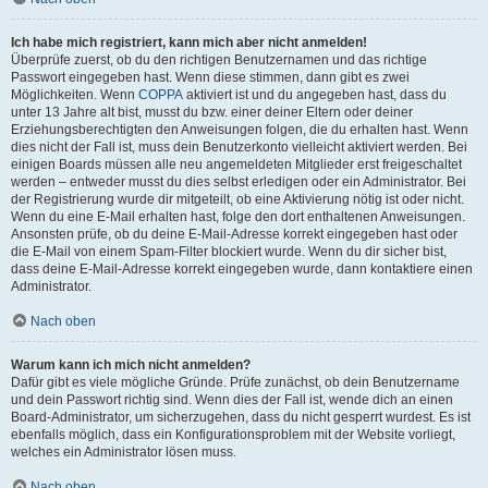
Ich habe mich registriert, kann mich aber nicht anmelden!
Überprüfe zuerst, ob du den richtigen Benutzernamen und das richtige
Passwort eingegeben hast. Wenn diese stimmen, dann gibt es zwei
Möglichkeiten. Wenn
COPPA
aktiviert ist und du angegeben hast, dass du
unter 13 Jahre alt bist, musst du bzw. einer deiner Eltern oder deiner
Erziehungsberechtigten den Anweisungen folgen, die du erhalten hast. Wenn
dies nicht der Fall ist, muss dein Benutzerkonto vielleicht aktiviert werden. Bei
einigen Boards müssen alle neu angemeldeten Mitglieder erst freigeschaltet
werden – entweder musst du dies selbst erledigen oder ein Administrator. Bei
der Registrierung wurde dir mitgeteilt, ob eine Aktivierung nötig ist oder nicht.
Wenn du eine E-Mail erhalten hast, folge den dort enthaltenen Anweisungen.
Ansonsten prüfe, ob du deine E-Mail-Adresse korrekt eingegeben hast oder
die E-Mail von einem Spam-Filter blockiert wurde. Wenn du dir sicher bist,
dass deine E-Mail-Adresse korrekt eingegeben wurde, dann kontaktiere einen
Administrator.
Nach oben
Warum kann ich mich nicht anmelden?
Dafür gibt es viele mögliche Gründe. Prüfe zunächst, ob dein Benutzername
und dein Passwort richtig sind. Wenn dies der Fall ist, wende dich an einen
Board-Administrator, um sicherzugehen, dass du nicht gesperrt wurdest. Es ist
ebenfalls möglich, dass ein Konfigurationsproblem mit der Website vorliegt,
welches ein Administrator lösen muss.
Nach oben