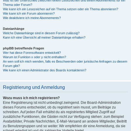
Was ist der Unterschied zwischen einem Lesezeichen und einem Abonnements für ein
Thema oder Forum?
Wie kann ich ein Lesezeichen auf ein Thema setzen oder ein Thema abonnieren?
Wie kann ich ein Forum abonnieren?
Wie deaktiviere ich meine Abonnements?
Dateianhänge
Welche Dateianhänge sind in diesem Forum zulässig?
Kann ich eine Übersicht all meiner Dateianhänge erhalten?
phpBB betreffende Fragen
Wer hat diese Forensoftware entwickelt?
Warum ist Funktion x oder y nicht enthalten?
An wen soll ich mich wenden, falls es Beschwerden oder juristische Anfragen zu diesem
Forum gibt?
Wie kann ich einen Administrator des Boards kontaktieren?
Registrierung und Anmeldung
Wozu muss ich mich registrieren?
Eine Registrierung ist nicht unbedingt zwingend. Die Board-Administration
dieses Forums entscheidet, ob du registriert sein musst, um Beiträge zu
schreiben. Auf jeden Fall erhältst du als registriertes Mitglied Zugriff auf
zusätzliche Funktionen, die Gästen nicht zur Verfügung stehen: zum Beispiel
Avatarbilder, Private Nachrichten, E-Mail-Versand an andere Mitglieder, Beitritt
zu Benutzergruppen und so weiter. Wir empfehlen dir eine Anmeldung, da sie
schnell erledigt ist und dir zahlreiche Vorteile bietet.