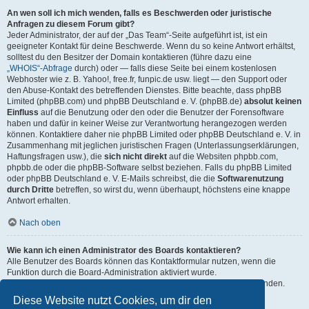
An wen soll ich mich wenden, falls es Beschwerden oder juristische
Anfragen zu diesem Forum gibt?
Jeder Administrator, der auf der „Das Team“-Seite aufgeführt ist, ist ein
geeigneter Kontakt für deine Beschwerde. Wenn du so keine Antwort erhältst,
solltest du den Besitzer der Domain kontaktieren (führe dazu eine
„WHOIS“-Abfrage
durch) oder — falls diese Seite bei einem kostenlosen
Webhoster wie z. B. Yahoo!, free.fr, funpic.de usw. liegt — den Support oder
den Abuse-Kontakt des betreffenden Dienstes. Bitte beachte, dass phpBB
Limited (phpBB.com) und phpBB Deutschland e. V. (phpBB.de)
absolut keinen
Einfluss
auf die Benutzung oder den oder die Benutzer der Forensoftware
haben und dafür in keiner Weise zur Verantwortung herangezogen werden
können. Kontaktiere daher nie phpBB Limited oder phpBB Deutschland e. V. in
Zusammenhang mit jeglichen juristischen Fragen (Unterlassungserklärungen,
Haftungsfragen usw.), die
sich nicht direkt
auf die Websiten phpbb.com,
phpbb.de oder die phpBB-Software selbst beziehen. Falls du phpBB Limited
oder phpBB Deutschland e. V. E-Mails schreibst, die die
Softwarenutzung
durch Dritte
betreffen, so wirst du, wenn überhaupt, höchstens eine knappe
Antwort erhalten.
Nach oben
Wie kann ich einen Administrator des Boards kontaktieren?
Alle Benutzer des Boards können das Kontaktformular nutzen, wenn die
Funktion durch die Board-Administration aktiviert wurde.
Mitglieder des Boards können zusätzlich den Link „Das Team“ verwenden.
Diese Website nutzt Cookies, um dir den
Nach oben