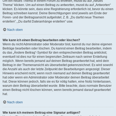
Um ein neues Thema in einem Forum zu eröffnen, musst du auf „Neues
Thema“ klicken. Um auf einen Beitrag zu antworten, musst du auf „Antworten“
klicken. Es könnte sein, dass eine Registrierung erforderlich ist, bevor du einen
Beitrag schreiben kannst. Deine Berechtigungen sind jeweils am Ende der
Foren- und der Beitragsansicht aufgelistet. Z. B. „Du darfst neue Themen
erstellen“, „Du darfst Dateianhänge erstellen“ usw.
Nach oben
Wie kann ich einen Beitrag bearbeiten oder löschen?
Wenn du nicht Administrator oder Moderator bist, kannst du nur deine eigenen
Beiträge bearbeiten oder löschen. Du kannst einen Beitrag bearbeiten, indem
du das „Ändere Beitrag“-Symbol für den entsprechenden Beitrag anklickst;
eventuell ist dies nur für einen begrenzten Zeitraum nach seiner Erstellung
möglich. Wenn bereits jemand auf deinen Beitrag geantwortet hat, wird dein
Beitrag in der Themenansicht als überarbeitet gekennzeichnet. Es wird sowohl
die Anzahl als auch der letzte Zeitpunkt der Bearbeitungen angezeigt. Dieser
Hinweis erscheint nicht, wenn noch niemand auf deinen Beitrag geantwortet
hat oder wenn ein Administrator oder Moderator deinen Beitrag überarbeitet
hat. Diese können jedoch, falls sie es für nötig halten, eine Notiz hinterlassen,
warum dein Beitrag überarbeitet wurde. Bitte beachte, dass normale Benutzer
einen Beitrag nicht löschen können, wenn bereits jemand darauf geantwortet
hat.
Nach oben
Wie kann ich meinem Beitrag eine Signatur anfügen?