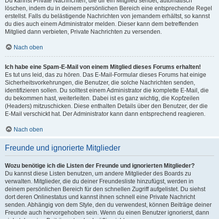
Du kannst Private Nachrichten, die dir ein Mitglied sendet, automatisch
löschen, indem du in deinem persönlichen Bereich eine entsprechende Regel
erstellst. Falls du belästigende Nachrichten von jemandem erhältst, so kannst
du dies auch einem Administrator melden. Dieser kann dem betreffenden
Mitglied dann verbieten, Private Nachrichten zu versenden.
Nach oben
Ich habe eine Spam-E-Mail von einem Mitglied dieses Forums erhalten!
Es tut uns leid, das zu hören. Das E-Mail-Formular dieses Forums hat einige
Sicherheitsvorkehrungen, die Benutzer, die solche Nachrichten senden,
identifizieren sollen. Du solltest einem Administrator die komplette E-Mail, die
du bekommen hast, weiterleiten. Dabei ist es ganz wichtig, die Kopfzeilen
(Headers) mitzuschicken. Diese enthalten Details über den Benutzer, der die
E-Mail verschickt hat. Der Administrator kann dann entsprechend reagieren.
Nach oben
Freunde und ignorierte Mitglieder
Wozu benötige ich die Listen der Freunde und ignorierten Mitglieder?
Du kannst diese Listen benutzen, um andere Mitglieder des Boards zu
verwalten. Mitglieder, die du deiner Freundesliste hinzufügst, werden in
deinem persönlichen Bereich für den schnellen Zugriff aufgelistet. Du siehst
dort deren Onlinestatus und kannst ihnen schnell eine Private Nachricht
senden. Abhängig von dem Style, den du verwendest, können Beiträge deiner
Freunde auch hervorgehoben sein. Wenn du einen Benutzer ignorierst, dann