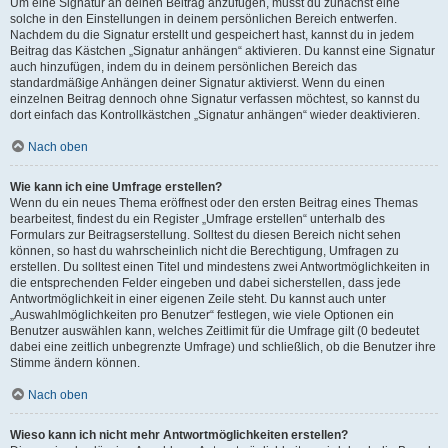
Um eine Signatur an deinen Beitrag anzufügen, musst du zunächst eine
solche in den Einstellungen in deinem persönlichen Bereich entwerfen.
Nachdem du die Signatur erstellt und gespeichert hast, kannst du in jedem
Beitrag das Kästchen „Signatur anhängen“ aktivieren. Du kannst eine Signatur
auch hinzufügen, indem du in deinem persönlichen Bereich das
standardmäßige Anhängen deiner Signatur aktivierst. Wenn du einen
einzelnen Beitrag dennoch ohne Signatur verfassen möchtest, so kannst du
dort einfach das Kontrollkästchen „Signatur anhängen“ wieder deaktivieren.
Nach oben
Wie kann ich eine Umfrage erstellen?
Wenn du ein neues Thema eröffnest oder den ersten Beitrag eines Themas
bearbeitest, findest du ein Register „Umfrage erstellen“ unterhalb des
Formulars zur Beitragserstellung. Solltest du diesen Bereich nicht sehen
können, so hast du wahrscheinlich nicht die Berechtigung, Umfragen zu
erstellen. Du solltest einen Titel und mindestens zwei Antwortmöglichkeiten in
die entsprechenden Felder eingeben und dabei sicherstellen, dass jede
Antwortmöglichkeit in einer eigenen Zeile steht. Du kannst auch unter
„Auswahlmöglichkeiten pro Benutzer“ festlegen, wie viele Optionen ein
Benutzer auswählen kann, welches Zeitlimit für die Umfrage gilt (0 bedeutet
dabei eine zeitlich unbegrenzte Umfrage) und schließlich, ob die Benutzer ihre
Stimme ändern können.
Nach oben
Wieso kann ich nicht mehr Antwortmöglichkeiten erstellen?