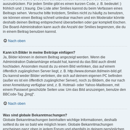
auszudrücken. Für jeden Smilie gibt es einen kurzen Code, z. B. bedeutet :)
fröhlich und :( traurig. Die Liste aller Smilies kannst du beim Verfassen eines
Beitrags sehen. Versuche bitte trotzdem, Smilies nicht zu häufig zu benutzen,
sie können einen Beitrag schnell unlesbar machen und ein Moderator könnte
deshalb deinen Beitrag entsprechend überarbeiten oder gar komplett löschen.
Die Board-Administration kann auch die Anzahl der Smilies begrenzen, die du
in einem Beitrag benutzen kannst.
Nach oben
Kann ich Bilder in meine Beiträge einfügen?
Ja, Bilder können in deinem Beitrag angezeigt werden. Wenn die
Administration Dateianhänge erlaubt hat, kannst du das Bild auch direkt
hochladen. Ansonsten musst du zu einem Bild verlinken, das auf einem
öffentlich zugänglichen Server liegt, z. B. http://www.domain.tld/mein-bild.gif.
Du kannst weder Bilder verlinken, die sich auf deinem eigenen PC befinden
(außer es ist ein öffentlich zugänglicher Server), noch zu Bildern, die nur nach
einer Anmeldung verfügbar sind, z. B. Hotmail- oder Yahoo-Mailboxen, mit
einem Passwort geschützte Seiten usw. Um das Bild anzuzeigen, benutze den
BBCode-Tag „[img]“.
Nach oben
Was sind globale Bekanntmachungen?
Globale Bekanntmachungen beinhalten wichtige Informationen, deshalb
solltest du sie so bald wie möglich lesen. Globale Bekanntmachungen
erscheinen ganz oben in jedem Forum und ebenfalls in deinem persönlichen