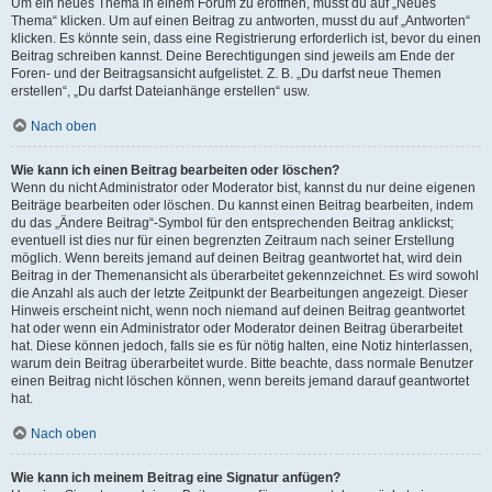
Um ein neues Thema in einem Forum zu eröffnen, musst du auf „Neues
Thema“ klicken. Um auf einen Beitrag zu antworten, musst du auf „Antworten“
klicken. Es könnte sein, dass eine Registrierung erforderlich ist, bevor du einen
Beitrag schreiben kannst. Deine Berechtigungen sind jeweils am Ende der
Foren- und der Beitragsansicht aufgelistet. Z. B. „Du darfst neue Themen
erstellen“, „Du darfst Dateianhänge erstellen“ usw.
Nach oben
Wie kann ich einen Beitrag bearbeiten oder löschen?
Wenn du nicht Administrator oder Moderator bist, kannst du nur deine eigenen
Beiträge bearbeiten oder löschen. Du kannst einen Beitrag bearbeiten, indem
du das „Ändere Beitrag“-Symbol für den entsprechenden Beitrag anklickst;
eventuell ist dies nur für einen begrenzten Zeitraum nach seiner Erstellung
möglich. Wenn bereits jemand auf deinen Beitrag geantwortet hat, wird dein
Beitrag in der Themenansicht als überarbeitet gekennzeichnet. Es wird sowohl
die Anzahl als auch der letzte Zeitpunkt der Bearbeitungen angezeigt. Dieser
Hinweis erscheint nicht, wenn noch niemand auf deinen Beitrag geantwortet
hat oder wenn ein Administrator oder Moderator deinen Beitrag überarbeitet
hat. Diese können jedoch, falls sie es für nötig halten, eine Notiz hinterlassen,
warum dein Beitrag überarbeitet wurde. Bitte beachte, dass normale Benutzer
einen Beitrag nicht löschen können, wenn bereits jemand darauf geantwortet
hat.
Nach oben
Wie kann ich meinem Beitrag eine Signatur anfügen?