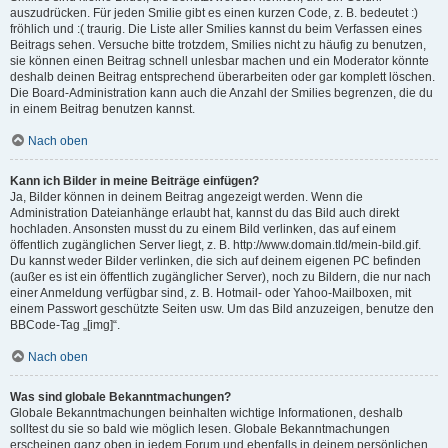
auszudrücken. Für jeden Smilie gibt es einen kurzen Code, z. B. bedeutet :)
fröhlich und :( traurig. Die Liste aller Smilies kannst du beim Verfassen eines
Beitrags sehen. Versuche bitte trotzdem, Smilies nicht zu häufig zu benutzen,
sie können einen Beitrag schnell unlesbar machen und ein Moderator könnte
deshalb deinen Beitrag entsprechend überarbeiten oder gar komplett löschen.
Die Board-Administration kann auch die Anzahl der Smilies begrenzen, die du
in einem Beitrag benutzen kannst.
Nach oben
Kann ich Bilder in meine Beiträge einfügen?
Ja, Bilder können in deinem Beitrag angezeigt werden. Wenn die
Administration Dateianhänge erlaubt hat, kannst du das Bild auch direkt
hochladen. Ansonsten musst du zu einem Bild verlinken, das auf einem
öffentlich zugänglichen Server liegt, z. B. http://www.domain.tld/mein-bild.gif.
Du kannst weder Bilder verlinken, die sich auf deinem eigenen PC befinden
(außer es ist ein öffentlich zugänglicher Server), noch zu Bildern, die nur nach
einer Anmeldung verfügbar sind, z. B. Hotmail- oder Yahoo-Mailboxen, mit
einem Passwort geschützte Seiten usw. Um das Bild anzuzeigen, benutze den
BBCode-Tag „[img]“.
Nach oben
Was sind globale Bekanntmachungen?
Globale Bekanntmachungen beinhalten wichtige Informationen, deshalb
solltest du sie so bald wie möglich lesen. Globale Bekanntmachungen
erscheinen ganz oben in jedem Forum und ebenfalls in deinem persönlichen