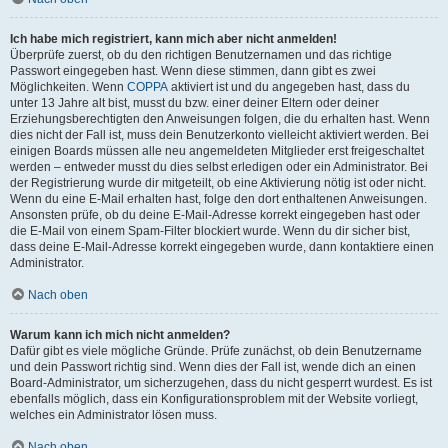
Ich habe mich registriert, kann mich aber nicht anmelden!
Überprüfe zuerst, ob du den richtigen Benutzernamen und das richtige
Passwort eingegeben hast. Wenn diese stimmen, dann gibt es zwei
Möglichkeiten. Wenn
COPPA
aktiviert ist und du angegeben hast, dass du
unter 13 Jahre alt bist, musst du bzw. einer deiner Eltern oder deiner
Erziehungsberechtigten den Anweisungen folgen, die du erhalten hast. Wenn
dies nicht der Fall ist, muss dein Benutzerkonto vielleicht aktiviert werden. Bei
einigen Boards müssen alle neu angemeldeten Mitglieder erst freigeschaltet
werden – entweder musst du dies selbst erledigen oder ein Administrator. Bei
der Registrierung wurde dir mitgeteilt, ob eine Aktivierung nötig ist oder nicht.
Wenn du eine E-Mail erhalten hast, folge den dort enthaltenen Anweisungen.
Ansonsten prüfe, ob du deine E-Mail-Adresse korrekt eingegeben hast oder
die E-Mail von einem Spam-Filter blockiert wurde. Wenn du dir sicher bist,
dass deine E-Mail-Adresse korrekt eingegeben wurde, dann kontaktiere einen
Administrator.
Nach oben
Warum kann ich mich nicht anmelden?
Dafür gibt es viele mögliche Gründe. Prüfe zunächst, ob dein Benutzername
und dein Passwort richtig sind. Wenn dies der Fall ist, wende dich an einen
Board-Administrator, um sicherzugehen, dass du nicht gesperrt wurdest. Es ist
ebenfalls möglich, dass ein Konfigurationsproblem mit der Website vorliegt,
welches ein Administrator lösen muss.
Nach oben