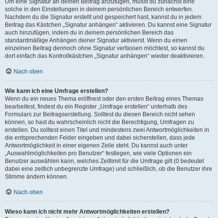
Um eine Signatur an deinen Beitrag anzufügen, musst du zunächst eine
solche in den Einstellungen in deinem persönlichen Bereich entwerfen.
Nachdem du die Signatur erstellt und gespeichert hast, kannst du in jedem
Beitrag das Kästchen „Signatur anhängen“ aktivieren. Du kannst eine Signatur
auch hinzufügen, indem du in deinem persönlichen Bereich das
standardmäßige Anhängen deiner Signatur aktivierst. Wenn du einen
einzelnen Beitrag dennoch ohne Signatur verfassen möchtest, so kannst du
dort einfach das Kontrollkästchen „Signatur anhängen“ wieder deaktivieren.
Nach oben
Wie kann ich eine Umfrage erstellen?
Wenn du ein neues Thema eröffnest oder den ersten Beitrag eines Themas
bearbeitest, findest du ein Register „Umfrage erstellen“ unterhalb des
Formulars zur Beitragserstellung. Solltest du diesen Bereich nicht sehen
können, so hast du wahrscheinlich nicht die Berechtigung, Umfragen zu
erstellen. Du solltest einen Titel und mindestens zwei Antwortmöglichkeiten in
die entsprechenden Felder eingeben und dabei sicherstellen, dass jede
Antwortmöglichkeit in einer eigenen Zeile steht. Du kannst auch unter
„Auswahlmöglichkeiten pro Benutzer“ festlegen, wie viele Optionen ein
Benutzer auswählen kann, welches Zeitlimit für die Umfrage gilt (0 bedeutet
dabei eine zeitlich unbegrenzte Umfrage) und schließlich, ob die Benutzer ihre
Stimme ändern können.
Nach oben
Wieso kann ich nicht mehr Antwortmöglichkeiten erstellen?