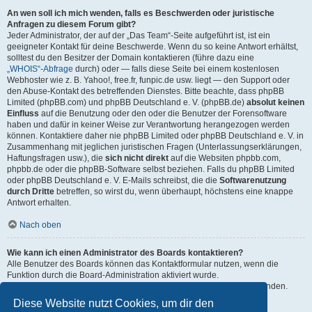
An wen soll ich mich wenden, falls es Beschwerden oder juristische
Anfragen zu diesem Forum gibt?
Jeder Administrator, der auf der „Das Team“-Seite aufgeführt ist, ist ein
geeigneter Kontakt für deine Beschwerde. Wenn du so keine Antwort erhältst,
solltest du den Besitzer der Domain kontaktieren (führe dazu eine
„WHOIS“-Abfrage
durch) oder — falls diese Seite bei einem kostenlosen
Webhoster wie z. B. Yahoo!, free.fr, funpic.de usw. liegt — den Support oder
den Abuse-Kontakt des betreffenden Dienstes. Bitte beachte, dass phpBB
Limited (phpBB.com) und phpBB Deutschland e. V. (phpBB.de)
absolut keinen
Einfluss
auf die Benutzung oder den oder die Benutzer der Forensoftware
haben und dafür in keiner Weise zur Verantwortung herangezogen werden
können. Kontaktiere daher nie phpBB Limited oder phpBB Deutschland e. V. in
Zusammenhang mit jeglichen juristischen Fragen (Unterlassungserklärungen,
Haftungsfragen usw.), die
sich nicht direkt
auf die Websiten phpbb.com,
phpbb.de oder die phpBB-Software selbst beziehen. Falls du phpBB Limited
oder phpBB Deutschland e. V. E-Mails schreibst, die die
Softwarenutzung
durch Dritte
betreffen, so wirst du, wenn überhaupt, höchstens eine knappe
Antwort erhalten.
Nach oben
Wie kann ich einen Administrator des Boards kontaktieren?
Alle Benutzer des Boards können das Kontaktformular nutzen, wenn die
Funktion durch die Board-Administration aktiviert wurde.
Mitglieder des Boards können zusätzlich den Link „Das Team“ verwenden.
Diese Website nutzt Cookies, um dir den
Nach oben