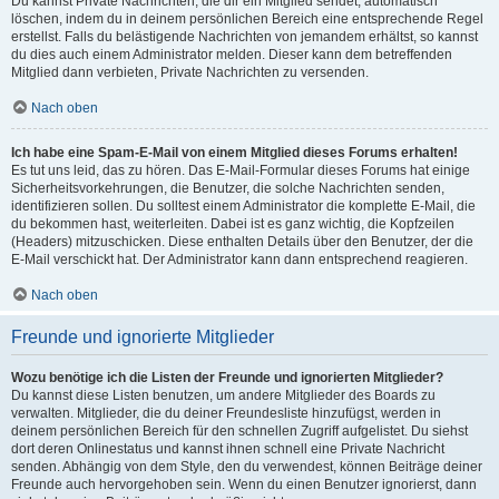
Du kannst Private Nachrichten, die dir ein Mitglied sendet, automatisch
löschen, indem du in deinem persönlichen Bereich eine entsprechende Regel
erstellst. Falls du belästigende Nachrichten von jemandem erhältst, so kannst
du dies auch einem Administrator melden. Dieser kann dem betreffenden
Mitglied dann verbieten, Private Nachrichten zu versenden.
Nach oben
Ich habe eine Spam-E-Mail von einem Mitglied dieses Forums erhalten!
Es tut uns leid, das zu hören. Das E-Mail-Formular dieses Forums hat einige
Sicherheitsvorkehrungen, die Benutzer, die solche Nachrichten senden,
identifizieren sollen. Du solltest einem Administrator die komplette E-Mail, die
du bekommen hast, weiterleiten. Dabei ist es ganz wichtig, die Kopfzeilen
(Headers) mitzuschicken. Diese enthalten Details über den Benutzer, der die
E-Mail verschickt hat. Der Administrator kann dann entsprechend reagieren.
Nach oben
Freunde und ignorierte Mitglieder
Wozu benötige ich die Listen der Freunde und ignorierten Mitglieder?
Du kannst diese Listen benutzen, um andere Mitglieder des Boards zu
verwalten. Mitglieder, die du deiner Freundesliste hinzufügst, werden in
deinem persönlichen Bereich für den schnellen Zugriff aufgelistet. Du siehst
dort deren Onlinestatus und kannst ihnen schnell eine Private Nachricht
senden. Abhängig von dem Style, den du verwendest, können Beiträge deiner
Freunde auch hervorgehoben sein. Wenn du einen Benutzer ignorierst, dann