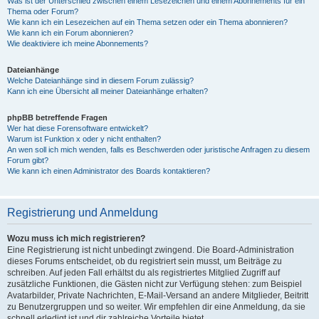
Was ist der Unterschied zwischen einem Lesezeichen und einem Abonnements für ein
Thema oder Forum?
Wie kann ich ein Lesezeichen auf ein Thema setzen oder ein Thema abonnieren?
Wie kann ich ein Forum abonnieren?
Wie deaktiviere ich meine Abonnements?
Dateianhänge
Welche Dateianhänge sind in diesem Forum zulässig?
Kann ich eine Übersicht all meiner Dateianhänge erhalten?
phpBB betreffende Fragen
Wer hat diese Forensoftware entwickelt?
Warum ist Funktion x oder y nicht enthalten?
An wen soll ich mich wenden, falls es Beschwerden oder juristische Anfragen zu diesem
Forum gibt?
Wie kann ich einen Administrator des Boards kontaktieren?
Registrierung und Anmeldung
Wozu muss ich mich registrieren?
Eine Registrierung ist nicht unbedingt zwingend. Die Board-Administration
dieses Forums entscheidet, ob du registriert sein musst, um Beiträge zu
schreiben. Auf jeden Fall erhältst du als registriertes Mitglied Zugriff auf
zusätzliche Funktionen, die Gästen nicht zur Verfügung stehen: zum Beispiel
Avatarbilder, Private Nachrichten, E-Mail-Versand an andere Mitglieder, Beitritt
zu Benutzergruppen und so weiter. Wir empfehlen dir eine Anmeldung, da sie
schnell erledigt ist und dir zahlreiche Vorteile bietet.