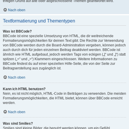
triftigen Grund auf alte oder abgeschlossene Themen geantwortet wird.
Nach oben
Textformatierung und Thementypen
Was ist BBCode?
BBCode ist eine spezielle Umsetzung von HTML, die dir weitreichende
Formatierungsmöglichkeiten für deinen Text gibt. Die Rechte zur Verwendung
von BBCode werden durch die Board-Administration vergeben, können jedoch
auch durch dich für jeden einzelnen Beitrag deaktiviert werden. BBCode ist
ähnlich wie HTML aufgebaut, jedoch werden Tags von eckigen („[“ und „]“) statt
spitzen („<“ und „>“) Klammern eingeschlossen. Weitere Informationen zu
BBCode findest du auf einer speziellen Hilfe-Seite, die von der Seite zur
Beitragserstellung aus zugänglich ist.
Nach oben
Kann ich HTML benutzen?
Nein, es ist nicht möglich, HTML-Code in Beiträgen zu verwenden. Die meisten
Formatierungsmöglichkeiten, die HTML bietet, können über BBCode erreicht
werden.
Nach oben
Was sind Smilies?
Smilies sind kleine Bilder, die benutzt werden können, um ein Gefühl